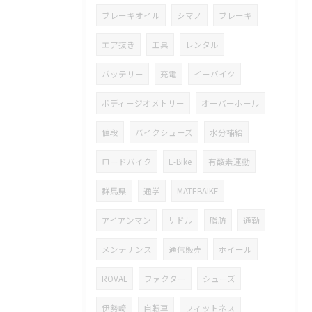
ブレーキオイル
シマノ
ブレーキ
エア抜き
工具
レンタル
バッテリー
充電
イーバイク
ボディージオメトリー
オーバーホール
値段
バイクシューズ
水分補給
ロードバイク
E-Bike
有酸素運動
群馬県
通学
MATEBAIKE
アイアンマン
サドル
脂肪
通勤
メンテナンス
通信販売
ホイール
ROVAL
ファクター
シューズ
伊勢崎
自転車
フィットネス