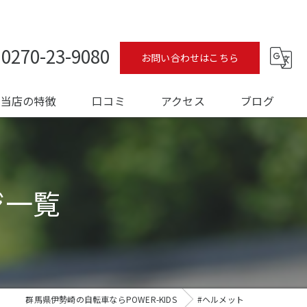
0270-23-9080
お問い合わせはこちら
当店の特徴
口コミ
アクセス
ブログ
ロードバイク
コラム
メンテナンス
ジ一覧
フィッティング
オーバーホール
トレーニング
群馬県伊勢崎の自転車ならPOWER-KIDS
#ヘルメット