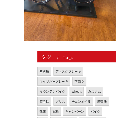
タグ
Tags
宮古島
ディスクブレーキ
キャリパーブレーキ
下取り
マウンテンバイク
wheels
カスタム
安全性
グリス
チェンオイル
道交法
改正
試乗
キャンペーン
バイク