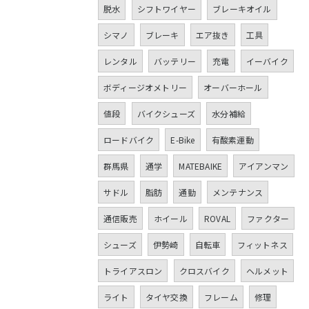
脱水
シフトワイヤー
ブレーキオイル
シマノ
ブレーキ
エア抜き
工具
レンタル
バッテリー
充電
イーバイク
ボディージオメトリー
オーバーホール
値段
バイクシューズ
水分補給
ロードバイク
E-Bike
有酸素運動
群馬県
通学
MATEBAIKE
アイアンマン
サドル
脂肪
通勤
メンテナンス
通信販売
ホイール
ROVAL
ファクター
シューズ
伊勢崎
自転車
フィットネス
トライアスロン
クロスバイク
ヘルメット
ライト
タイヤ交換
フレーム
修理