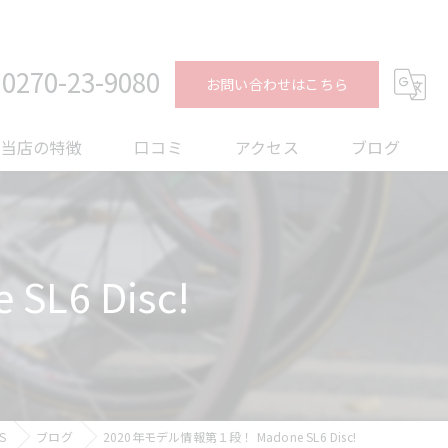
0270-23-9080
お問い合わせはこちら
当店の特徴
口コミ
アクセス
ブログ
ロードバイク
コラム
メンテナンス
L6 Disc!
フィッティング
オーバーホール
トレーニング
S
ブログ
2020年モデル情報第１段！ Madone SL6 Disc!