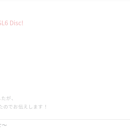
 Disc!
したが、
したのでお伝えします！
c～