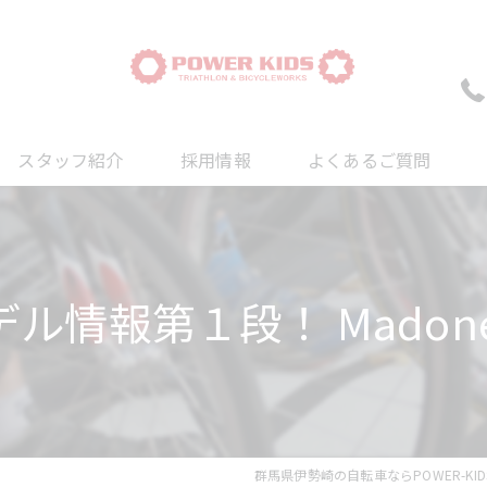
スタッフ紹介
採用情報
よくあるご質問
ついて
について
ル情報第１段！ Madone S
について
群馬県伊勢崎の自転車ならPOWER-KID