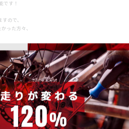
能です！
ますので、
たかった方々、
-------------