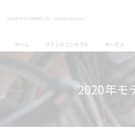
2020年モデル情報第１段！ Madone SL6 Disc!
ホーム
ブランドコンセプト
サービス
メンテナンスに
オーバーホール
2020年モデ
フィッティング