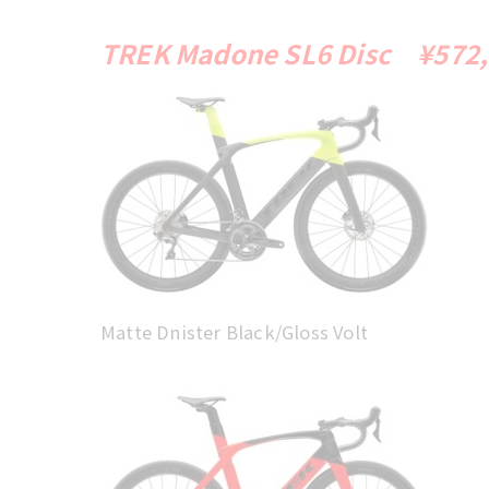
TREK Madone SL6 Disc ¥
572
Matte Dnister Black/Gloss Volt