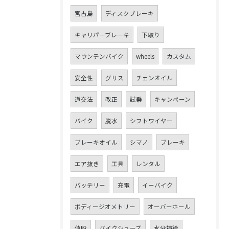
宮古島
ディスクブレーキ
キャリパーブレーキ
下取り
マウンテンバイク
wheels
カスタム
安全性
グリス
チェンオイル
道交法
改正
試乗
キャンペーン
バイク
脱水
シフトワイヤー
ブレーキオイル
シマノ
ブレーキ
エア抜き
工具
レンタル
バッテリー
充電
イーバイク
ボディージオメトリー
オーバーホール
値段
バイクシューズ
水分補給