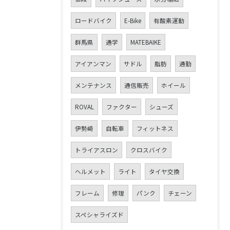
ロードバイク
E-Bike
有酸素運動
群馬県
通学
MATEBAIKE
アイアンマン
サドル
脂肪
通勤
メンテナンス
通信販売
ホイール
ROVAL
ファクター
シューズ
伊勢崎
自転車
フィットネス
お問い合わせはこちら
トライアスロン
クロスバイク
ヘルメット
ライト
タイヤ交換
フレーム
修理
パンク
チェーン
スペシャライズド