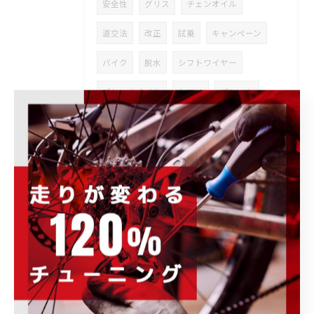
安全性
グリス
チェンオイル
道交法
改正
試乗
キャンペーン
バイク
脱水
シフトワイヤー
ブレーキオイル
シマノ
ブレーキ
エア抜き
工具
レンタル
バッテリー
充電
イーバイク
ボディージオメトリー
オーバーホール
値段
バイクシューズ
水分補給
ロードバイク
E-Bike
有酸素運動
群馬県
通学
MATEBAIKE
アイアンマン
サドル
脂肪
通勤