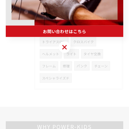
メンテナンス
通信販売
ホイール
ROVAL
ファクター
シューズ
伊勢崎
自転車
フィットネス
お問い合わせはこちら
トライアスロン
クロスバイク
お問い合わせはこちら
ヘルメット
ライト
タイヤ交換
フレーム
修理
パンク
チェーン
スペシャライズド
WHY POWER-KIDS