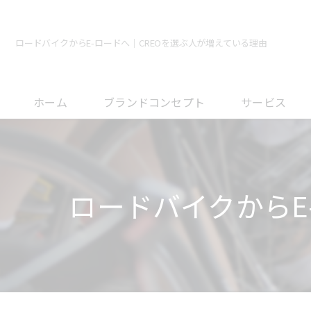
ロードバイクからE-ロードへ｜CREOを選ぶ人が増えている理由
ホーム
ブランドコンセプト
サービス
メンテナンスに
オーバーホール
ロードバイクからE
フィッティング