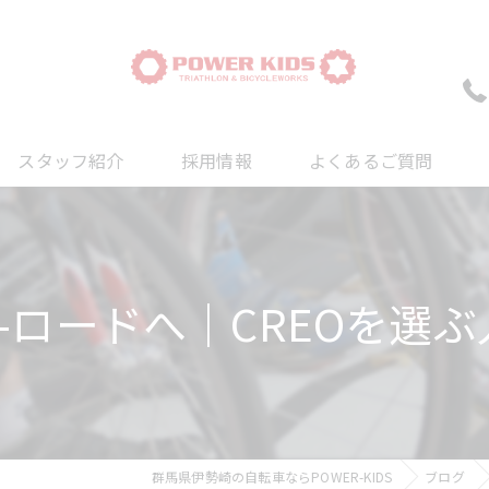
スタッフ紹介
採用情報
よくあるご質問
ついて
について
-ロードへ｜CREOを選
について
群馬県伊勢崎の自転車ならPOWER-KIDS
ブログ