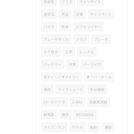
安全性
グリス
チェンオイル
道交法
改正
試乗
キャンペーン
バイク
脱水
シフトワイヤー
ブレーキオイル
シマノ
ブレーキ
エア抜き
工具
レンタル
バッテリー
充電
イーバイク
ボディージオメトリー
オーバーホール
値段
バイクシューズ
水分補給
ロードバイク
E-Bike
有酸素運動
群馬県
通学
MATEBAIKE
アイアンマン
サドル
脂肪
通勤