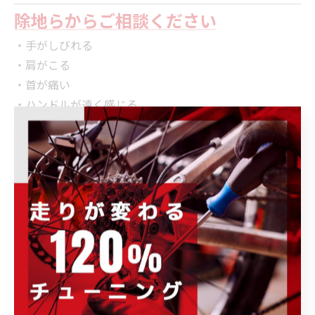
除地らからご相談ください
・手がしびれる
・肩がこる
・首が痛い
・ハンドルが遠く感じる
・ハンドル交換を考えている
そんな方はお気軽にご相談ください。
POWER-KIDS
Body Geometry Fit対応
「ハンドルを替える前に、
まずは原因を探してみませんか？」
身体に合ったポジションは、
もっと快適なサイクリングへつながります。
--------------------------------------------------------------------