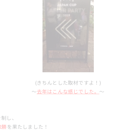
(きちんとした取材ですよ！)
～
去年はこんな感じでした。
～
を制し、
2勝
を果たしました！