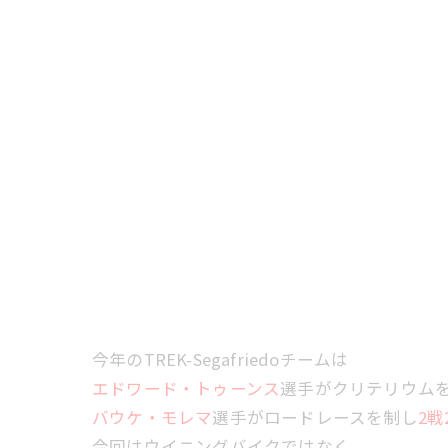
今年のTREK-Segafriedoチームは
エドワード・トゥーンス
選手がクリテリウム
バウケ・モレマ
選手がロードレースを制し
2戦
今回はウイニングバイクではなく、