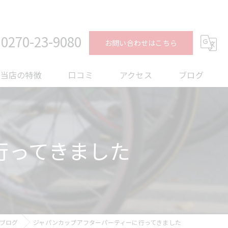
0270-23-9080
お問い合わせはこちら
当店の特徴
口コミ
アクセス
ブログ
ロードバイク
コラム
メンテナンス
行ってきました
フィッティング
オーバーホール
トレーニング
ブログ
ジャパンカップアフターパーティーに行ってきました