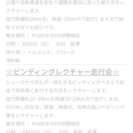
公道や自転車道を安全で道路交通法に添った乗り方をレ
クチャーします。
走行距離約20kmを、時速~25km/hで走行しますので始
めての方でも安心です。
集合場所 ： POWER-KIDS伊勢崎店
日時 ： 8月6日（日） 8:00 前澤
持ち物 ： ヘルメット、グローブ
予約制
☆ビンディングレクチャー走行会☆
シューズやペダルが一体化するビンディングペダルで安
全で効率良く走行する方法をレクチャーします。
走行距離約20~30kmを時速20~30km/hで走行します。
付け外しの仕方、発進、停車の、効率の良いペダリング
等をレクチャーします。
集合場所 ： POWER-KIDS伊勢崎店
日時 ： 8月20日（日） 8:00 高庭、前澤