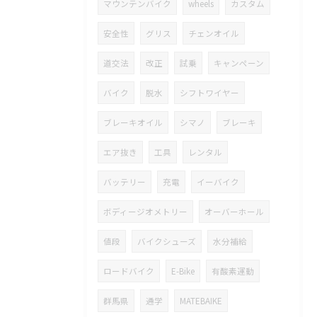
マウンテンバイク
wheels
カスタム
安全性
グリス
チェンオイル
道交法
改正
試乗
キャンペーン
バイク
脱水
シフトワイヤー
ブレーキオイル
シマノ
ブレーキ
エア抜き
工具
レンタル
バッテリー
充電
イーバイク
ボディージオメトリー
オーバーホール
値段
バイクシューズ
水分補給
ロードバイク
E-Bike
有酸素運動
群馬県
通学
MATEBAIKE