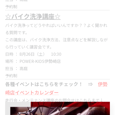
予約制
☆バイク洗浄講座☆
バイク洗浄ってどうやればいいんですか？？よく聞かれ
る質問です。
この講座は、バイク洗浄方法、注意点などを解説しなが
ら行っていく講習会です。
日時 ： 8月26日（土） 10:30
場所 ： POWER-KIDS伊勢崎店
担当 ： 高庭
予約制
各種イベントはこちらをチェック！ ⇒
伊勢
崎店イベントカレンダー
走行会・メンテナンス講座のお問合せはこちらまで↓
POWER-KIDS伊勢崎店 TEL 0270-23-9080
皆さまのご参加お待ちしいております(*´ω｀*)