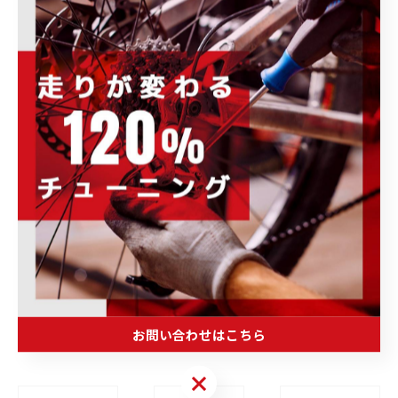
--------------------------------------------------------------------
--
POWER-KIDS
住所 :
群馬県伊勢崎市連取元町２８７ー１
電話番号
: 0270-23-9080（お問い合わせ）
--------------------------------------------------------------------
--
お問い合わせはこちら
未分類
お問い合わせはこちら