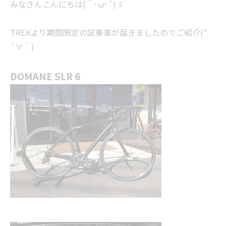
みなさんこんにちは(｀･ω･´)ゞ
TREKより期間限定の試乗車が届きましたのでご紹介(*
´∀｀)
DOMANE SLR 6