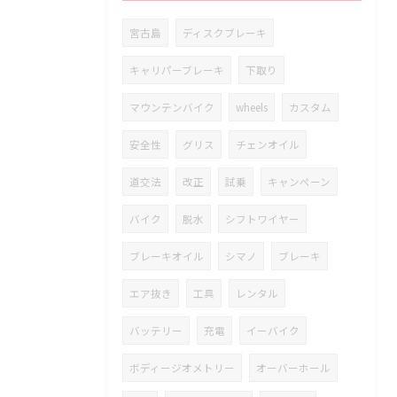
宮古島
ディスクブレーキ
キャリパーブレーキ
下取り
マウンテンバイク
wheels
カスタム
安全性
グリス
チェンオイル
道交法
改正
試乗
キャンペーン
バイク
脱水
シフトワイヤー
ブレーキオイル
シマノ
ブレーキ
エア抜き
工具
レンタル
バッテリー
充電
イーバイク
ボディージオメトリー
オーバーホール