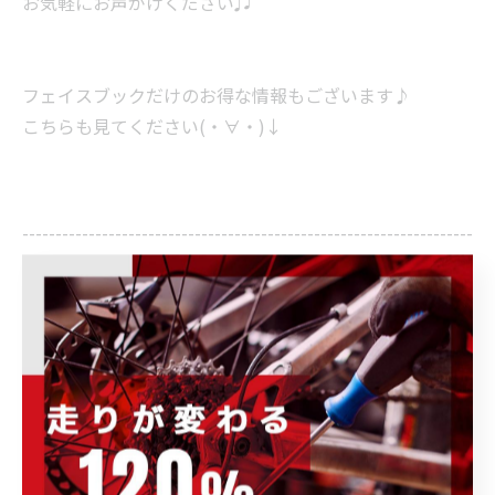
お気軽にお声がけください♫
フェイスブックだけのお得な情報もございます♪
こちらも見てください(・∀・)↓
--------------------------------------------------------------------
--
POWER-KIDS
住所 :
群馬県伊勢崎市連取元町２８７ー１
電話番号
: 0270-23-9080（お問い合わせ）
--------------------------------------------------------------------
--