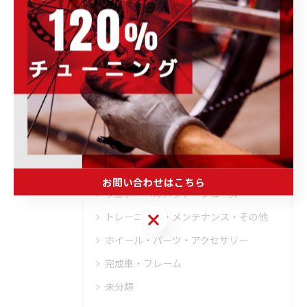
オーバーホール
トレーニング
ブログ
その他のお知らせ
イベント情報
キャンペーン情報
商品・ブランド情報
取り扱いブランド
お問い合わせはこちら
ウェア・ヘルメット・シューズ
お問い合わせはこちら
トレーニング・メンテナンス・その他
ホイール・パーツ・アクセサリー
完成車・フレーム
未分類