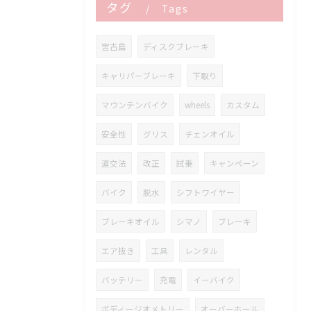
タグ
Tags
宮古島
ディスクブレーキ
キャリパーブレーキ
下取り
マウンテンバイク
wheels
カスタム
安全性
グリス
チェンオイル
道交法
改正
試乗
キャンペーン
バイク
脱水
シフトワイヤー
ブレーキオイル
シマノ
ブレーキ
エア抜き
工具
レンタル
バッテリー
充電
イーバイク
ボディージオメトリー
オーバーホール