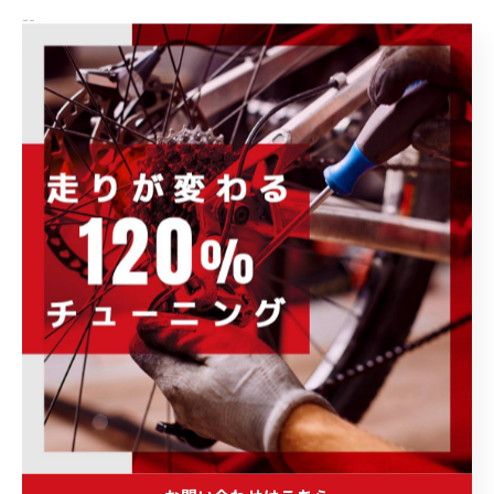
--
その他のお知らせ
ブログ
< 前のページ
一覧に戻る
次のページ >
POWER-KIDS伊勢崎店で開催される各種イ