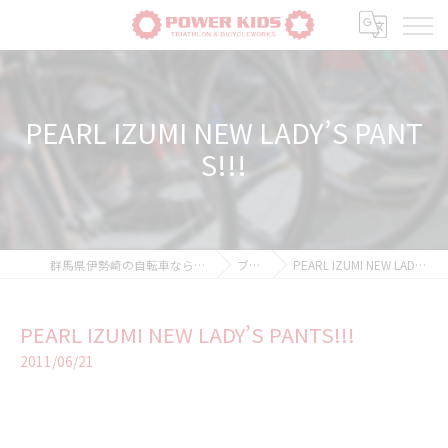
PEARL IZUMI NEW LADY’S PANT
S!!!
群馬県伊勢崎の自転車ならPOWER-KIDS
ブログ
PEARL IZUMI NEW LADY’S PANTS!!!
PEARL IZUMI NEW LADY’S PANTS!!!
2011/06/21