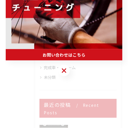
キャンペーン情報
商品・ブランド情報
取り扱いブランド
ウェア・ヘルメット・シューズ
トレーニング・メンテナンス・その他
お問い合わせはこちら
ホイール・パーツ・アクセサリー
完成車・フレーム
お問い合わせはこちら
未分類
最近の投稿
Recent
Posts