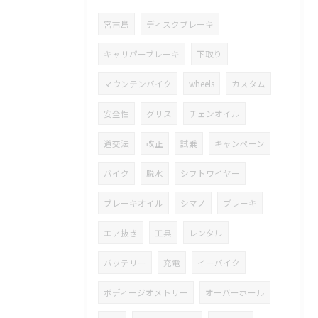
宮古島
ディスクブレーキ
キャリパーブレーキ
下取り
マウンテンバイク
wheels
カスタム
安全性
グリス
チェンオイル
道交法
改正
試乗
キャンペーン
バイク
脱水
シフトワイヤー
ブレーキオイル
シマノ
ブレーキ
エア抜き
工具
レンタル
バッテリー
充電
イーバイク
ボディージオメトリー
オーバーホール