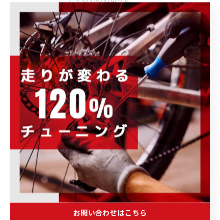
イベント情報
キャンペーン情報
商品・ブランド情報
取り扱いブランド
ウェア・ヘルメット・シューズ
トレーニング・メンテナンス・その他
ホイール・パーツ・アクセサリー
完成車・フレーム
未分類
最近の投稿
Recent
Posts
お問い合わせはこちら