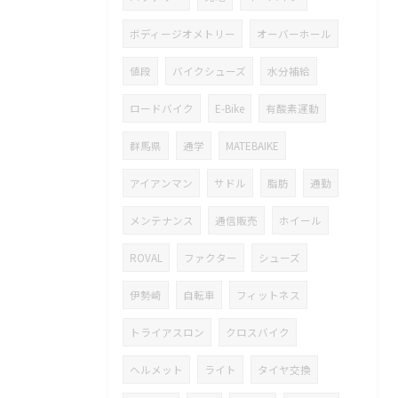
ボディージオメトリー
オーバーホール
値段
バイクシューズ
水分補給
ロードバイク
E-Bike
有酸素運動
群馬県
通学
MATEBAIKE
アイアンマン
サドル
脂肪
通勤
メンテナンス
通信販売
ホイール
ROVAL
ファクター
シューズ
伊勢崎
自転車
フィットネス
トライアスロン
クロスバイク
ヘルメット
ライト
タイヤ交換