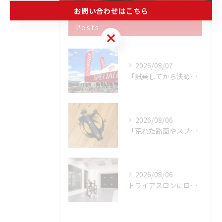
お問い合わせはこちら
最近の投稿
Recent
Posts
お問い合わせはこちら
2026/08/07
「試乗してから決める。」 それがPOWER-KIDSの一番大切にしていることです。
2026/08/06
「荒れた路面やスプリントでボトルが飛んでヒヤッとしたこと、あ...
2026/08/06
トライアスロンにロードバイクはどこまで使える？