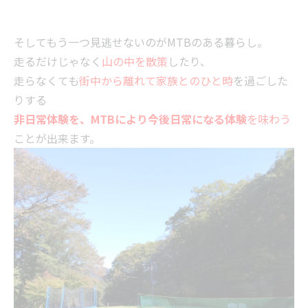
そしてもう一つ見逃せないのがMTBのある暮らし。
走るだけじゃなく
山の中を散策
したり、
走らなくても
街中から離れて家族とのひと時
を過ごした
りする
非日常体験を、MTBにより今後日常になる体験
を味わう
ことが出来ます。