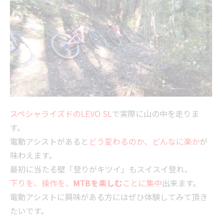
スペシャライズドの
LEVO SL
で実際に山の中を走りま
す。
電動アシストがあると
どう変わるのか、どんなに楽か
が
味わえます。
最初に当たる壁「登りがキツイ」もスイスイ登れ、
下りを、操作を、
MTBを楽しむ
ことに集中
出来ます。
電動アシストに興味がある方にはぜひ体験してみて頂き
たいです。