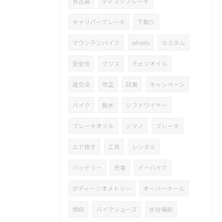
宮古島
ディスクブレーキ
キャリパーブレーキ
下取り
マウンテンバイク
wheels
カスタム
安全性
グリス
チェンオイル
道交法
改正
試乗
キャンペーン
バイク
脱水
シフトワイヤー
ブレーキオイル
シマノ
ブレーキ
エア抜き
工具
レンタル
バッテリー
充電
イーバイク
ボディージオメトリー
オーバーホール
値段
バイクシューズ
水分補給