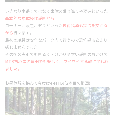
いきなり本番！ではなく車体の乗り降りや変速といった
基本的な車体操作説明から
コーナー、段差、登りといった
技術指導も実践を交えな
がら
行います。
最初の練習は安全なパーク内で行うので恐怖感もあまり
感じませんでした。
その後の実走でも明るく・分かりやすい説明のおかげで
MTB初心者の豊田でも楽しく、ワイワイする輪に加われ
ました。
お昼休憩を挟んで今度はe-MTB!(2本目の動画)