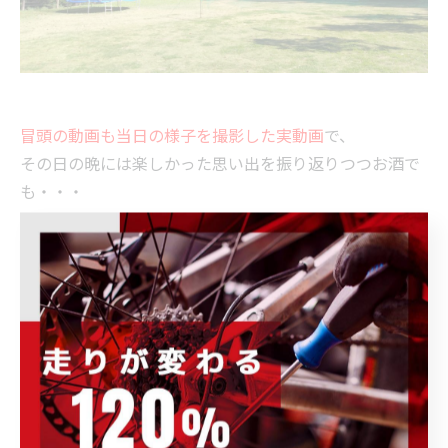
冒頭の動画も当日の様子を撮影した実動画
で、
その日の晩には楽しかった思い出を振り返りつつお酒で
も・・・
なんてことも出来ます。
気軽に初心者から家族連れ、本格派の方からe-MTBを検
討中の方まで
本格的MTBライフを体験できるツアーです。
参加してみたい！という方や
e-MTBが気になっているは
お気軽にスタッフまでお問い
合わせください
。