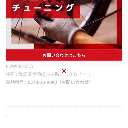
伊勢崎店の店頭にも試乗車
の用意がありますので、
サイズ感等で気になることや、乗ってみたいという方は
お気軽にスタッフへお声がけください♪
--------------------------------------------------------------------
お問い合わせはこちら
--
POWER-KIDS
お問い合わせはこちら
住所 :
群馬県伊勢崎市連取元町２８７ー１
電話番号
: 0270-23-9080（お問い合わせ）
--------------------------------------------------------------------
--