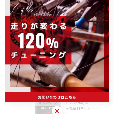
取り扱いブランド
ウェア・ヘルメット・シューズ
トレーニング・メンテナンス・その他
ホイール・パーツ・アクセサリー
完成車・フレーム
未分類
最近の投稿
Recent
Posts
お問い合わせはこちら
2026/08/07
📣無金利キャンペーン開催決定‼️
お問い合わせはこちら