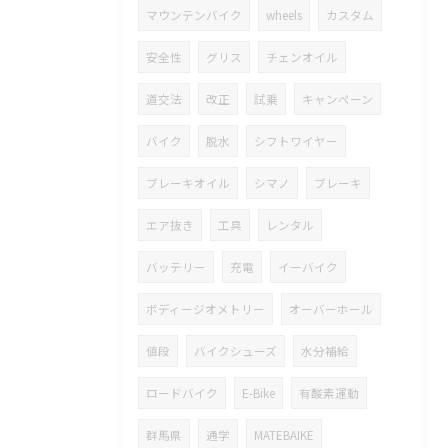
マウンテンバイク
wheels
カスタム
安全性
グリス
チェンオイル
道交法
改正
試乗
キャンペーン
バイク
脱水
シフトワイヤー
ブレーキオイル
シマノ
ブレーキ
エア抜き
工具
レンタル
バッテリー
充電
イーバイク
ボディージオメトリー
オーバーホール
値段
バイクシューズ
水分補給
ロードバイク
E-Bike
有酸素運動
群馬県
通学
MATEBAIKE