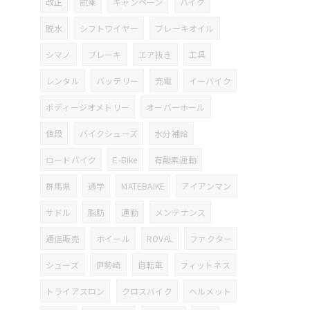
改正
試乗
キャンペーン
バイク
脱水
シフトワイヤー
ブレーキオイル
シマノ
ブレーキ
エア抜き
工具
レンタル
バッテリー
充電
イーバイク
ボディージオメトリー
オーバーホール
値段
バイクシューズ
水分補給
ロードバイク
E-Bike
有酸素運動
群馬県
通学
MATEBAIKE
アイアンマン
サドル
脂肪
通勤
メンテナンス
通信販売
ホイール
ROVAL
ファクター
シューズ
伊勢崎
自転車
フィットネス
トライアスロン
クロスバイク
ヘルメット