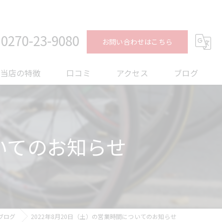
0270-23-9080
お問い合わせはこちら
当店の特徴
口コミ
アクセス
ブログ
ロードバイク
コラム
メンテナンス
ついてのお知らせ
フィッティング
オーバーホール
トレーニング
ブログ
2022年8月20日（土）の営業時間についてのお知らせ