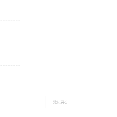
-------------
-------------
一覧に戻る