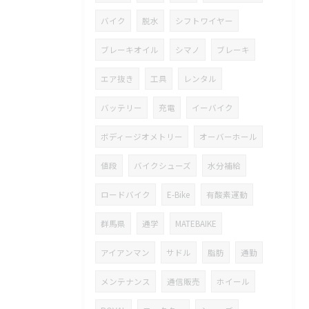
バイク
脱水
シフトワイヤー
ブレーキオイル
シマノ
ブレーキ
エア抜き
工具
レンタル
バッテリー
充電
イーバイク
ボディージオメトリー
オーバーホール
値段
バイクシューズ
水分補給
ロードバイク
E-Bike
有酸素運動
群馬県
通学
MATEBAIKE
アイアンマン
サドル
脂肪
通勤
メンテナンス
通信販売
ホイール