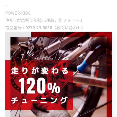
--
POWER-KIDS
住所 :
群馬県伊勢崎市連取元町２８７ー１
電話番号
: 0270-23-9080（お問い合わせ）
--------------------------------------------------------------------
--
イベント情報
ブログ
< 前のページ
一覧に戻る
次のページ >