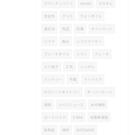
マウンテンバイク
wheels
カスタム
安全性
グリス
チェンオイル
道交法
改正
試乗
キャンペーン
バイク
脱水
シフトワイヤー
ブレーキオイル
シマノ
ブレーキ
エア抜き
工具
レンタル
バッテリー
充電
イーバイク
ボディージオメトリー
オーバーホール
値段
バイクシューズ
水分補給
ロードバイク
E-Bike
有酸素運動
群馬県
通学
MATEBAIKE