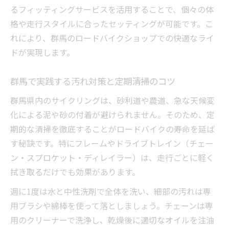
体格に合わせたフィッティングで快適走行
るフィッティングサービスを活用することで、個々の体
実現
格や走行スタイルに合ったセッティングが可能です。こ
安全性向上のためのポジション見直しポイ
れにより、群馬のロードバイクショップでの快適なライ
ント
ドが実現します。
フィッティングとメンテナンスの関係を知
る
群馬で実践する汚れ対策と定期清掃のコツ
年間コスト最適化と安心メンテのポイント解説
群馬県内のサイクリングは、砂利道や農道、急な天候変
群馬で年間維持費を抑えるメンテナンステ
化による泥や砂の付着が避けられません。そのため、定
クニック
期的な清掃を徹底することがロードバイクの寿命を延ば
ロードバイク・群馬の年間コスト見直し術
す秘訣です。特にフレームやドライブトレイン（チェー
プロ点検とセルフケアのバランスを取る方
ン・スプロケット・ディレイラー）は、走行ごとに軽く
法
拭き取るだけでも効果があります。
メンテナンス時期を把握し安心を得るポイ
週に1度は水と中性洗剤で全体を洗い、細部の汚れは専
ント
用ブラシや綿棒を使って落としましょう。チェーンは専
ロードバイク群馬で長く乗るための費用対
用のクリーナーで洗浄し、乾燥後に適切なオイルを注油