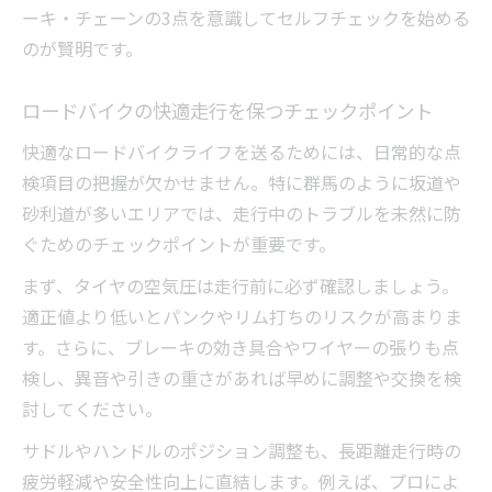
ーキ・チェーンの3点を意識してセルフチェックを始める
天候や坂に強くなるセルフメンテナンス習慣
のが賢明です。
群馬特有の天候変化に対応するメンテ術
坂道走行前後のロードバイク点検ポイント
ロードバイクの快適走行を保つチェックポイント
群馬で役立つ雨天対策とチェーンメンテ習
快適なロードバイクライフを送るためには、日常的な点
慣
検項目の把握が欠かせません。特に群馬のように坂道や
ロードバイク・群馬の空気圧管理が重要な
砂利道が多いエリアでは、走行中のトラブルを未然に防
理由
ぐためのチェックポイントが重要です。
走行前後に行うべきセルフメンテナンスと
まず、タイヤの空気圧は走行前に必ず確認しましょう。
は
適正値より低いとパンクやリム打ちのリスクが高まりま
フィッティングによる快適＆安全アップの秘訣
す。さらに、ブレーキの効き具合やワイヤーの張りも点
群馬サイクリストに最適なフィッティング
検し、異音や引きの重さがあれば早めに調整や交換を検
の重要性
討してください。
ロードバイク・群馬の疲労を軽減する調整
サドルやハンドルのポジション調整も、長距離走行時の
方法
疲労軽減や安全性向上に直結します。例えば、プロによ