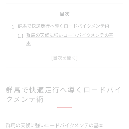
目次
群馬で快適走行へ導くロードバイクメンテ術
群馬の天候に強いロードバイクメンテの基
本
ロードバイクの快適走行を保つチェックポ
イント
群馬で実践する汚れ対策と定期清掃のコツ
ロードバイク・群馬の安全点検習慣を身に
つける
群馬で快適走行へ導くロードバイ
メンテナンスで長持ちするロードバイクの
クメンテ術
秘訣
維持費を抑えたロードバイクの賢い管理法
群馬でロードバイク維持費を賢く抑える方
群馬の天候に強いロードバイクメンテの基本