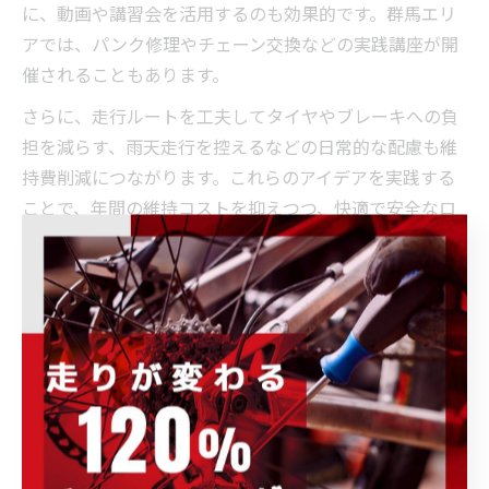
に、動画や講習会を活用するのも効果的です。群馬エリ
アでは、パンク修理やチェーン交換などの実践講座が開
催されることもあります。
さらに、走行ルートを工夫してタイヤやブレーキへの負
担を減らす、雨天走行を控えるなどの日常的な配慮も維
持費削減につながります。これらのアイデアを実践する
ことで、年間の維持コストを抑えつつ、快適で安全なロ
ードバイクライフを楽しむことができます。
セルフ点検で支出を減らす群馬流の工夫
セルフ点検を習慣化することで、群馬ならではの厳しい
気象や路面状況による部品の摩耗や故障を早期発見で
き、支出を大幅に減らすことが可能です。例えば、週1回
のチェーン清掃やタイヤの異物チェックを行うだけで
も、トラブルの発生リスクを下げられます。