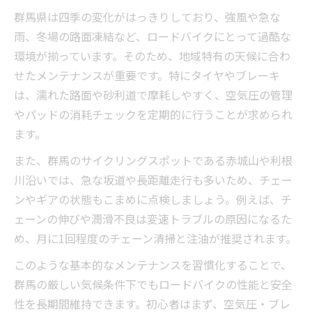
法
群馬県は四季の変化がはっきりしており、強風や急な
消耗品交換時期とコスト管理のポイント
雨、冬場の路面凍結など、ロードバイクにとって過酷な
ロードバイク購入後の費用節約メンテナン
環境が揃っています。そのため、地域特有の天候に合わ
ス術
せたメンテナンスが重要です。特にタイヤやブレーキ
群馬のロードバイク・維持費削減アイデア
は、濡れた路面や砂利道で摩耗しやすく、空気圧の管理
集
やパッドの消耗チェックを定期的に行うことが求められ
セルフ点検で支出を減らす群馬流の工夫
ます。
ロードバイク初心者向けの群馬特有対策
また、群馬のサイクリングスポットである赤城山や利根
初心者が知るべき群馬のロードバイク注意
川沿いでは、急な坂道や長距離走行も多いため、チェー
点
ンやギアの状態もこまめに点検しましょう。例えば、チ
急坂や砂利道に強いメンテナンスの工夫
ェーンの伸びや潤滑不良は変速トラブルの原因になるた
め、月に1回程度のチェーン清掃と注油が推奨されます。
群馬ロードバイク初心者の走行距離の目安
ロードバイク・群馬の暗黙ルールを理解す
このような基本的なメンテナンスを習慣化することで、
る
群馬の厳しい気候条件下でもロードバイクの性能と安全
性を長期間維持できます。初心者はまず、空気圧・ブレ
初心者が失敗しないセルフメンテの始め方