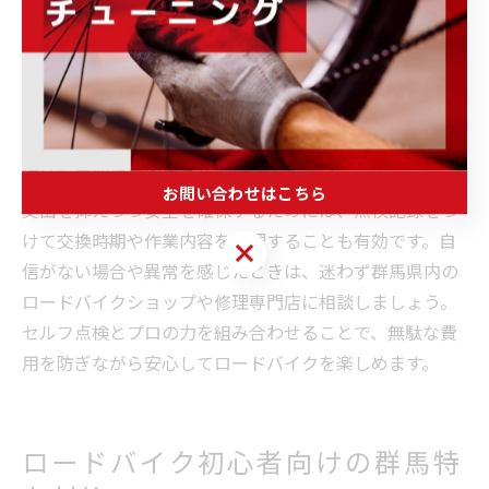
セルフ点検で特に注意したいのは、ブレーキの効き具合
やワイヤーの緩み、ネジのゆるみです。これらは坂道や
長距離走行が多い群馬エリアで特に劣化しやすいため、
こまめな点検と調整が必要です。初心者の場合は、最初
は空気圧チェックや簡単な注油から始め、慣れてきたら
徐々に点検項目を増やしていきましょう。
お問い合わせはこちら
支出を抑えつつ安全を確保するためには、点検記録をつ
けて交換時期や作業内容を管理することも有効です。自
お問い合わせはこちら
信がない場合や異常を感じたときは、迷わず群馬県内の
ロードバイクショップや修理専門店に相談しましょう。
セルフ点検とプロの力を組み合わせることで、無駄な費
用を防ぎながら安心してロードバイクを楽しめます。
ロードバイク初心者向けの群馬特