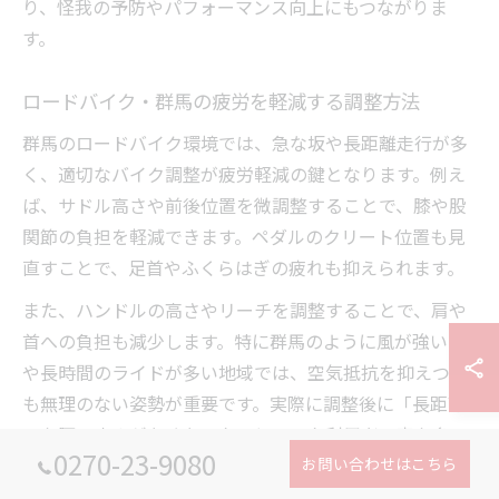
り、怪我の予防やパフォーマンス向上にもつながりま
す。
ロードバイク・群馬の疲労を軽減する調整方法
群馬のロードバイク環境では、急な坂や長距離走行が多
く、適切なバイク調整が疲労軽減の鍵となります。例え
ば、サドル高さや前後位置を微調整することで、膝や股
関節の負担を軽減できます。ペダルのクリート位置も見
直すことで、足首やふくらはぎの疲れも抑えられます。
また、ハンドルの高さやリーチを調整することで、肩や
首への負担も減少します。特に群馬のように風が強い日
や長時間のライドが多い地域では、空気抵抗を抑えつつ
も無理のない姿勢が重要です。実際に調整後に「長距離
でも腰の痛みがなくなった」といった利用者の声も多
0270-23-9080
お問い合わせはこちら
く、毎月のセルフチェックを習慣化することが推奨され
ます。