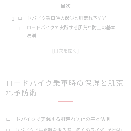
目次
ロードバイク乗車時の保湿と肌荒れ予防術
ロードバイクで実践する肌荒れ防止の基本
法則
シャモアクリームでロードバイク時の乾燥
対策
ロードバイクの保湿習慣で冬も潤いキープ
ロードバイク初心者向け肌ケアと保湿のコ
ツ
ロードバイク乗車時の保湿と肌荒
股擦れを防ぐ保湿とロードバイクの選び方
れ予防術
股擦れ対策に役立つ保湿方法を徹底解説
ワセリン活用でロードバイク股擦れを予防
ロードバイク専用クリームの選び方と使い
ロードバイクで実践する肌荒れ防止の基本法則
方
ロードバイクで長距離を走る際、多くのライダーが悩む