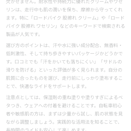
欠かせません。耐水性や持続力に優れたクリームやワセ
リンは、走行中も肌の潤いを保ち、摩擦から守ってくれ
ます。特に「ロードバイク 股擦れ クリーム」や「ロード
バイク 股擦れ ワセリン」などのキーワードで検索される
製品が人気です。
選び方のポイントは、汗や水に強い成分配合、無香料・
低刺激性、そして持ち歩きやすいパッケージかどうかで
す。口コミでも「汗をかいても落ちにくい」「サドルの
滑りを防げる」といった評価が多く見られます。自分の
肌質に合ったものを選び、走行前にしっかり塗布するこ
とで、快適なライドをサポートします。
注意点としては、保湿剤の重ね塗りや塗りすぎによるベ
タつき、ウェアへの付着を避けることです。自転車初心
者や敏感肌の方は、まずは少量から試し、肌の状態を見
ながら調整しましょう。実践的な活用法を知ることで、
長時間のライドも安心して楽しめます。