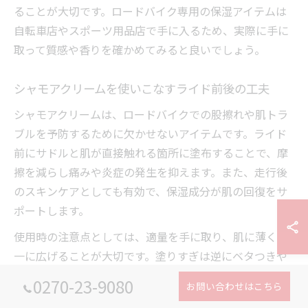
ることが大切です。ロードバイク専用の保湿アイテムは
自転車店やスポーツ用品店で手に入るため、実際に手に
取って質感や香りを確かめてみると良いでしょう。
シャモアクリームを使いこなすライド前後の工夫
シャモアクリームは、ロードバイクでの股擦れや肌トラ
ブルを予防するために欠かせないアイテムです。ライド
前にサドルと肌が直接触れる箇所に塗布することで、摩
擦を減らし痛みや炎症の発生を抑えます。また、走行後
のスキンケアとしても有効で、保湿成分が肌の回復をサ
ポートします。
使用時の注意点としては、適量を手に取り、肌に薄く均
一に広げることが大切です。塗りすぎは逆にベタつきや
不快感につながるため、特に汗をかきやすい夏場は量を
0270-23-9080
お問い合わせはこちら
調整しましょう。走行後は汗や汚れをしっかり洗い流