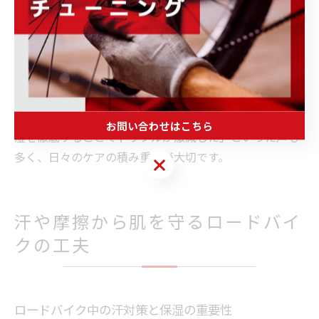
が乾燥しやすい冬場は、特に保湿を意識することで「冬
自転車 肌荒れ」のリスクを下げられます。
注意点として、走行中に痛みや違和感を感じた際は、無
理をせず休憩し、必要に応じて再度クリームを塗り直し
てください。こうした細かな配慮が、快適なサイクリン
グライフにつながります。経験者からは「走行前後の保
お問い合わせはこちら
湿を徹底することでトラブルが激減した」といった声も
多く、日々のケアの積み重ねが大切です。
お問い合わせはこちら
汗や摩擦から肌を守るロードバイ
クの工夫
ロードバイク中の汗対策と保湿の重要性