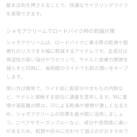
シャワー後の保湿でロードバイク肌を守る
基本法則を押さえることで、快適なサイクリングライフ
冬のライド後におすすめの肌保湿テクニッ
を実現できます。
ク
疲労回復と同時に行うロードバイク保湿法
シャモアクリームでロードバイク時の乾燥対策
ロードバイク後の肌ケア習慣と保湿の重要
シャモアクリームは、ロードバイクに乗る際の乾燥や股
性
擦れのリスクを大幅に軽減するアイテムです。主成分は
快適サイクリングのための保湿アイデア集
保湿性の高い油分やワセリンで、サドルと皮膚の摩擦を
ロードバイクで快適さを保つ保湿アイテム
減らすと同時に、長時間のライドでも肌の潤いをキープ
選び
します。
シャモアクリームを使いこなすライド前後
使い方は簡単で、ライド前に股部分や太ももの内側な
の工夫
ど、サドルと接触する部位に適量を塗布します。特に夏
ロードバイク向き保湿グッズの活用術まと
場や長距離の際は、汗による乾燥や摩擦が激しくなるた
め
め、シャモアクリームの効果を最大限に活用しましょ
股擦れ対策も叶うロードバイク保湿テクニ
う。ニベアやモーガンブルーなど、成分や使用感に違い
ック
があるため、肌質や好みに合わせて選ぶのがおすすめで