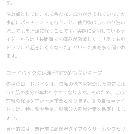
す。
肌荒れ知らずのロードバイク保湿アイデア
集
注意点としては、肌に合わない成分が含まれていないか
肌トラブルと無縁で楽しむロードバイク術
事前にパッチテストを行うこと、使用後はしっかり洗い
ロードバイクで肌トラブルを防ぐ実践方法
流して肌を清潔に保つことです。実際に愛用しているラ
イダーからは「長距離でも痛みが激減した」「夏でも肌
保湿を徹底して快適なロードバイク生活へ
トラブルが起きにくくなった」といった声も多く聞かれ
股擦れ知らずのロードバイク乗車習慣を作
ます。
る
肌荒れとサヨナラするロードバイクケア法
ロードバイクの保湿習慣で冬も潤いキープ
保湿意識でロードバイクを長く楽しむコツ
冬場のロードバイクは、気温の低下や乾燥した空気によ
って肌の水分が奪われやすくなります。そのため、走行
前後の保湿ケアが一層重要となります。冬の自転車ライ
ドでは、特に顔や手足、股部分の乾燥対策を徹底しまし
ょう。
具体的には、走行前に高保湿タイプのクリームやワセリ