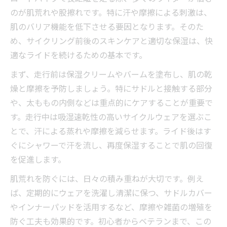
シャモアクリームで摩擦を軽減する秘訣
のが肌荒れや股擦れです。特に汗や摩擦による刺激は、
ロードバイク走行前の保湿アイテム活用術
肌のバリア機能を低下させる要因となります。そのた
ロードバイクでの股擦れ対策と保湿のタイ
め、サイクリング前後のスキンケアと適切な保湿は、快
ミング
適なライドを続けるための基本です。
汗や摩擦から肌を守るロードバイクの工夫
まず、走行前は保湿クリームやバームを塗布し、肌の乾
ロードバイク中の汗対策と保湿の重要性
燥と摩擦を予防しましょう。特にサドルと接触する部分
摩擦が原因の肌トラブルと保湿の工夫
や、太ももの内側などは重点的にケアすることが重要で
す。走行中は吸湿速乾性の高いサイクルウェアを選ぶこ
シャモアクリームで汗と摩擦から肌を守る
とで、汗による蒸れや摩擦を減らせます。ライド後はす
ロードバイク用ウェアと保湿の最適な組み
ぐにシャワーで汗を流し、再度保湿することで肌の回復
合わせ
を促進します。
汗に強い保湿剤の選び方とロードバイク活
肌荒れを防ぐには、日々の積み重ねが大切です。例え
用法
ば、定期的にウェアを洗濯し清潔に保つ、サドルカバー
ライド後のケアで差がつく保湿テクニック
やインナーパッドを活用するなど、摩擦や雑菌の増殖を
ロードバイク後に行う保湿の正しい手順
防ぐ工夫も効果的です。初心者からベテランまで、この