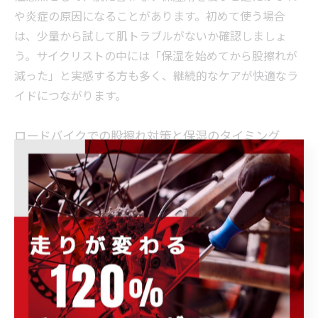
や炎症の原因になることがあります。初めて使う場合
は、少量から試して肌トラブルがないか確認しましょ
う。サイクリストの中には「保湿を始めてから股擦れが
減った」と実感する方も多く、継続的なケアが快適なラ
イドにつながります。
ロードバイクでの股擦れ対策と保湿のタイミング
ロードバイクにおいて股擦れや肌荒れを予防するために
は、保湿と対策のタイミングが重要です。走行前の事前
ケアはもちろん、走行後のアフターケアも欠かせませ
ん。特に長距離ライドや夏場の高温多湿な環境では、汗
や摩擦が増えるため、こまめなケアが求められます。
具体的には、走行前に保湿クリームやワセリンを塗るこ
とで摩擦を予防し、走行後はシャワーで汗や汚れをしっ
かり落とし、再度保湿を行うのが理想的な流れです。肌