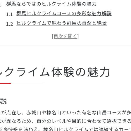
群馬ならではのヒルクライム体験の魅力
群馬ヒルクライムコースの多彩な魅力解説
ヒルクライムで味わう群馬の自然と絶景
ヒルクライム初心者にも優しい群馬の特徴
群馬ヒルクライムで充実した週末を過ごす方法
ヒルクライムが群馬サイクリングを特別にする理
赤城山コース攻略を目指すサイクリスト必見
ルクライム体験の魅力
赤城山ヒルクライムコースの特徴と難所解析
赤城ヒルクライムタイム短縮のための走り方
ヒルクライム大会に向けた赤城山準備ポイント
解説
前橋赤城ヒルクライム2025攻略のコツ
赤城ヒルクライムで意識したいペース配分
スが点在し、赤城山や榛名山といった有名な山岳コースが
榛名山ヒルクライムで感じる達成感と工夫
況が異なるため、自分のレベルや目的に合わせて選択でき
榛名山ヒルクライムのコース難易度と対策
上がる爽快感を味わえ、榛名山ヒルクライムでは連続するカ