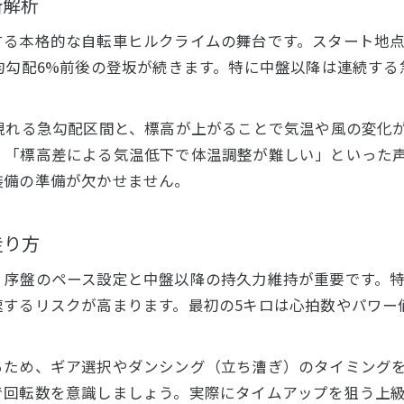
所解析
る本格的な自転車ヒルクライムの舞台です。スタート地点の
均勾配6%前後の登坂が続きます。特に中盤以降は連続す
現れる急勾配区間と、標高が上がることで気温や風の変化
」「標高差による気温低下で体温調整が難しい」といった
装備の準備が欠かせません。
走り方
、序盤のペース設定と中盤以降の持久力維持が重要です。
速するリスクが高まります。最初の5キロは心拍数やパワー
るため、ギア選択やダンシング（立ち漕ぎ）のタイミング
で回転数を意識しましょう。実際にタイムアップを狙う上