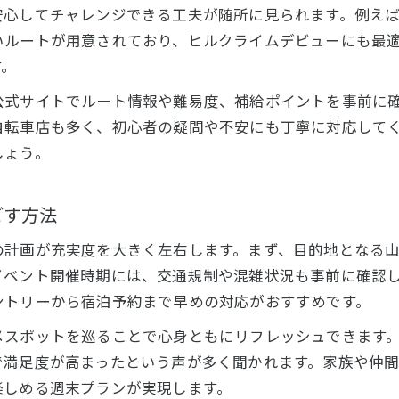
榛名ヒルクライム大会の魅力とエントリー方法
安心してチャレンジできる工夫が随所に見られます。例え
ヒルクライム大会で注目される競技ポイント
いルートが用意されており、ヒルクライムデビューにも最
ヒルクライム大会リザルトで見る成長の証
す。
ヒルクライムリザルトで振り返る成長の証
公式サイトでルート情報や難易度、補給ポイントを事前に
ヒルクライムリザルト分析で見える自己成長
自転車店も多く、初心者の疑問や不安にも丁寧に対応して
しょう。
赤城山ヒルクライムリザルトの活用方法
ヒルクライム大会リザルトから学ぶ改善点
ごす方法
ヒルクライムリザルトでモチベーション維持
リザルトで比較するヒルクライムコース攻略
お問い合わせはこちら
お問い合わせはこちら
の計画が充実度を大きく左右します。まず、目的地となる
イベント開催時期には、交通規制や混雑状況も事前に確認
ントリーから宿泊予約まで早めの対応がおすすめです。
メスポットを巡ることで心身ともにリフレッシュできます
で満足度が高まったという声が多く聞かれます。家族や仲
楽しめる週末プランが実現します。