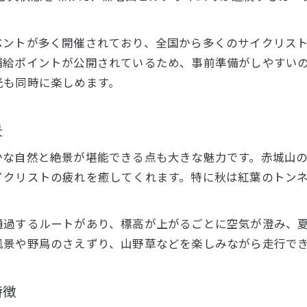
ヒルクライムで楽しむ榛名の絶景と達成感
榛名ヒルクライムで記録更新を狙う走り方
ベントが多く開催されており、全国から多くのサイクリス
補給ポイントが公開されているため、事前準備がしやすい
榛名山ヒルクライム大会の特徴と見どころ
光も同時に楽しめます。
ヒルクライムで学ぶ榛名山のコース攻略術
大会で自己ベストを狙う準備のポイント
景
ヒルクライム大会に向けた練習と計画の立て方
ヒルクライム当日の装備選びと準備のコツ
かな自然と絶景が堪能できる点も大きな魅力です。赤城山
自己ベスト更新に役立つヒルクライム技術
イクリストの疲れを癒してくれます。特に秋は紅葉のトン
ヒルクライム大会一覧から目的に合う大会選択
ヒルクライム大会前に見直す食事と体調管理
通過するルートがあり、標高が上がるごとに空気が澄み、
風景や野鳥のさえずり、山野草などを楽しみながら走行で
注目のヒルクライム大会情報を徹底解説
群馬ヒルクライム大会一覧と特徴を比較
特徴
赤城山ヒルクライム2025の注目ポイント紹介