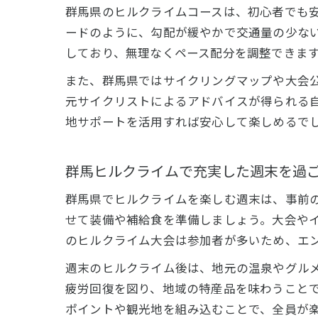
群馬県のヒルクライムコースは、初心者でも
ードのように、勾配が緩やかで交通量の少な
しており、無理なくペース配分を調整できま
また、群馬県ではサイクリングマップや大会
元サイクリストによるアドバイスが得られる
地サポートを活用すれば安心して楽しめるで
群馬ヒルクライムで充実した週末を過
群馬県でヒルクライムを楽しむ週末は、事前
せて装備や補給食を準備しましょう。大会や
のヒルクライム大会は参加者が多いため、エ
週末のヒルクライム後は、地元の温泉やグル
疲労回復を図り、地域の特産品を味わうこと
ポイントや観光地を組み込むことで、全員が