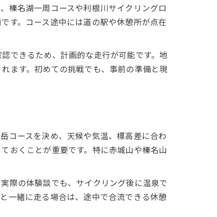
ば、榛名湖一周コースや利根川サイクリングロ
適です。コース途中には道の駅や休憩所が点在
確認できるため、計画的な走行が可能です。地
くれます。初めての挑戦でも、事前の準備と現
山岳コースを決め、天候や気温、標高差に合わ
しておくことが重要です。特に赤城山や榛名山
。実際の体験談でも、サイクリング後に温泉で
間と一緒に走る場合は、途中で合流できる休憩