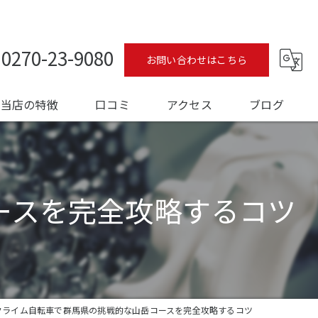
0270-23-9080
お問い合わせはこちら
当店の特徴
口コミ
アクセス
ブログ
ロードバイク
コラム
メンテナンス
ースを完全攻略するコツ
フィッティング
オーバーホール
トレーニング
クライム自転車で群馬県の挑戦的な山岳コースを完全攻略するコツ