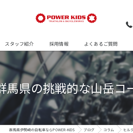
スタッフ紹介
採用情報
よくあるご質問
ついて
について
群馬県の挑戦的な山岳コ
について
群馬県伊勢崎の自転車ならPOWER-KIDS
ブログ
コラム
ヒル