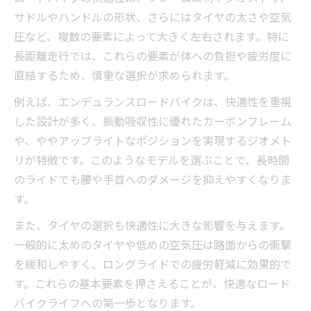
ム
サドルやハンドルの形状、さらにはタイヤの太さや空気
快適なロードバイクサドル選びの視点と実
圧など、複数の要素によって大きく左右されます。特に
践
長距離走行では、これらの要素が体への負担や疲労度に
エンデュランスロードで快適長距離を楽し
直結するため、慎重な選択が求められます。
む術
例えば、エンデュランスロードバイクは、快適性を重視
ロードバイクのポジション調整で快適性ア
した設計が多く、振動吸収性に優れたカーボンフレーム
ップ
や、ややアップライトなポジションを実現するジオメト
コスパ最強なロードバイク快適化の秘訣
リが特徴です。このようなモデルを選ぶことで、長時間
快適なロードバイク選びに役立つポイント集
のライドでも腰や手首へのダメージを抑えやすくなりま
ロードバイク選びで重視したい快適性の基
す。
準
また、タイヤの選択も快適性に大きな影響を与えます。
ランキングから探す快適なロードバイクの
一般的に太めのタイヤや低めの空気圧は路面からの衝撃
特徴
を緩和しやすく、ロングライドでの疲労軽減に効果的で
後悔しないエンデュランスロード選択のコ
す。これらの基本要素を押さえることが、快適なロード
ツ
バイクライフへの第一歩となります。