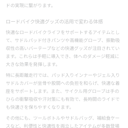
ドの実現に繋がります。
乗り心地アップに必須なロードバイク調整
術
ロードバイク快適グッズの活用で変わる体感
省エネ走行で快適さを引き出すコツ
快適なロードバイクライフをサポートするアイテムとし
ロードバイク快適サドルの選び方と活用法
て、サドルパッド付きパンツや高機能グローブ、振動吸
快適を保つためのタイヤ選びとメンテ術
収性の高いバーテープなどの快適グッズが注目されてい
エンデュランスロードが叶える快適な日常走行
ます。これらは手軽に導入でき、体へのダメージ軽減に
エンデュランスロードの快適性と走行安定
大きな効果を発揮します。
性
特に長距離走行では、パッド入りインナーやジェル入り
快適な日常ライドに最適なロードバイク活
サドルカバーが坐骨や股間への負担を和らげ、快適な着
用法
座をサポートします。また、サイクル用グローブは手の
ロードバイク通勤で実感する快適性の違い
ひらの衝撃吸収や汗対策にも有効で、長時間のライドで
エンデュランスおすすめモデルで快適日常
も快適さを保ちやすくなります。
へ
その他にも、ツールボトルやサドルバッグ、補給食ケー
長距離も安心なロードバイク快適装備の選
スなど、利便性と快適性を両立したアイテムが多数登場