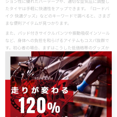
ション性に優れたバーテープや、適切な空気圧に調整し
たタイヤは手軽に快適性をアップできます。「ロードバ
イク 快適グッズ」などのキーワードで調べると、さまざ
まな便利アイテムが見つかります。
また、パッド付きサイクルパンツや振動吸収インソール
など、身体への負担を和らげるアイテムもコスパ抜群で
す。初心者の場合、まずはこうした低価格帯のグッズか
ら試し、効果を実感した上で必要に応じてサドルやホイ
ールなどの大物パーツを検討するのが合理的です。
さらに、定期的なメンテナンスや清掃も快適性向上には
欠かせません。チェーンやギアの潤滑、タイヤの点検を
怠らず、安全かつ快適なライドを楽しみましょう。コス
パ最強の快適化は、無駄な出費を抑えつつ効果を最大限
に引き出す工夫がポイントです。