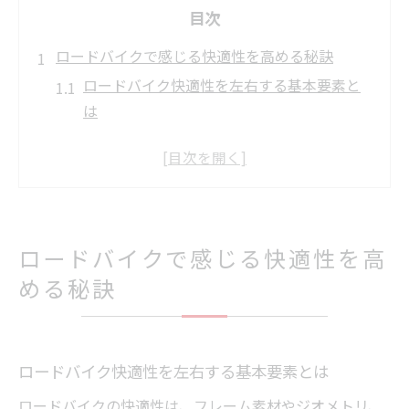
目次
ロードバイクで感じる快適性を高める秘訣
ロードバイク快適性を左右する基本要素と
は
快適なロードバイク乗り心地を手に入れる
工夫
ロードバイク快適グッズの活用で変わる体
感
ロードバイク快適化に役立つ日常習慣のコ
ロードバイクで感じる快適性を高
ツ
める秘訣
ロードバイクランキングから学ぶ快適ポイ
ント
長距離も疲れにくい乗り心地を実現する方法
ロードバイク快適性を左右する基本要素とは
ロードバイク長距離で疲れない走行フォー
ロードバイクの快適性は、フレーム素材やジオメトリ、