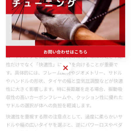
快適なロードバイク選びに役立つ
ポイント集
ロードバイク選びで重視したい快適性の基準
お問い合わせはこちら
ロードバイクを快適に楽しむためには、車体の軽さや剛
性だけでなく「快適性」にも目を向けることが重要で
お問い合わせはこちら
す。具体的には、フレーム素材やジオメトリー、サドル
やハンドルの形状、タイヤの幅と空気圧調整などが快適
性に大きく影響します。特に長距離を走る場合、振動吸
収性の高いカーボンフレームや、クッション性に優れた
サドルの選択が体への負担を軽減します。
快適性を重視する際の注意点として、過度に柔らかいサ
ドルや幅の広いタイヤを選ぶと、逆にパワーロスやペダ