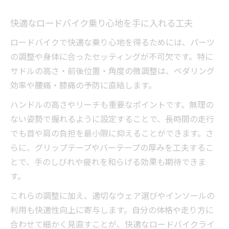
ロングライドおすすめモデルで快適を追求
快適なロードバイク乗り心地を手に入れる工夫
ロードバイク初心者が快適を体感する選び
方
ロードバイクで快適な乗り心地を得るためには、パーツ
毎日30分継続で実感する快適ライドの魅力
の調整や身体に合ったセッティングが不可欠です。特に
ロードバイクで毎日快適に続ける走り方の
サドルの高さ・前後位置・角度の微調整は、ペダリング
工夫
効率や腰痛・膝痛の予防に直結します。
30分ライドで感じるロードバイクの快適効
ハンドルの高さやリーチも重要なポイントです。無理の
果
ない姿勢で握れるように設定することで、長時間の走行
ロードバイク日常活用で健康と快適性を両
でも首や肩の負担を最小限に抑えることができます。さ
立
らに、グリップテープやバーテープの厚みを工夫するこ
とで、手のしびれや疲れを和らげる効果も期待できま
ロードバイクを続けて痩せる快適習慣とは
す。
快適なロングライドを日課にするポイント
快適化テクニックでロードバイクを楽しむ極意
これらの調整に加え、適切なウェア選びやインソールの
利用も快適性向上に寄与します。自分の体格や走り方に
ロードバイク快適化のための基本テクニッ
合わせて細かく見直すことが、快適なロードバイクライ
ク