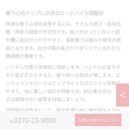
乗り心地アップに必須なロードバイク調整術
快適な乗り心地を実現するには、サドルの高さ・前後位
置・角度の調整が不可欠です。高さが合っていないと膝
や腰に負担がかかりやすく、長距離では痛みや疲労の原
因となります。自分の脚の長さやペダリングに合わせた
微調整が重要です。
ハンドル位置も快適性に直結します。ハンドルが遠すぎ
たり低すぎたりすると、首や肩への負担が増します。エ
ンデュランスロードはアップライトなポジションを取り
やすく、体に優しい設計が特徴です。初心者の方は、ま
ずは無理のない姿勢を目指しましょう。
調整時の注意点として、急な変更は体に違和感をもたら
すことがあります。少しずつ調整しながら、実際に走行
0270-23-9080
お問い合わせはこちら
して感覚を確かめることが大切です。自分に合ったポジ