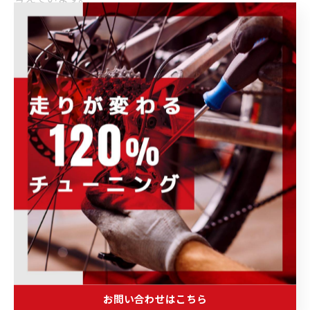
POWER-KIDSではDHバーの取付だけでなく、ポジション
調整やペダリングのご相談も承っております。
「TTバイクを買う前に一度相談してみたい。」
そんな方もお気軽にご相談ください。
ポジション・ボトル他機材のご相談はこちらからどうぞ
--------------------------------------------------------------------
--
POWER-KIDS
住所 :
群馬県伊勢崎市連取元町２８７ー１
電話番号
: 0270-23-9080（お問い合わせ）
--------------------------------------------------------------------
--
お問い合わせはこちら