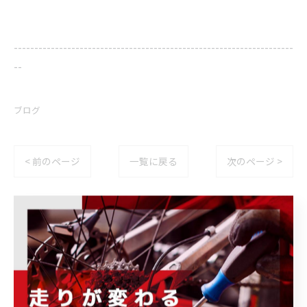
--------------------------------------------------------------------
--
ブログ
< 前のページ
一覧に戻る
次のページ >