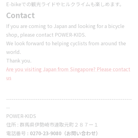
E-bikeでの観光ライドやヒルクライムも楽しめます。
Contact
If you are coming to Japan and looking for a bicycle
shop, please contact POWER-KIDS.
We look forward to helping cyclists from around the
world.
Thank you.
Are you visiting Japan from Singapore? Please contact
us
--------------------------------------------------------------------
--
POWER-KIDS
住所 :
群馬県伊勢崎市連取元町２８７ー１
電話番号
: 0270-23-9080（お問い合わせ）