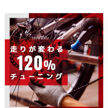
--------------------------------------------------------------------
--
ブログ
< 前のページ
一覧に戻る
次のページ >