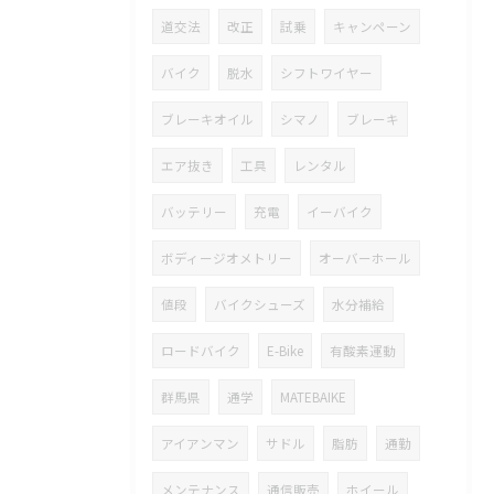
道交法
改正
試乗
キャンペーン
バイク
脱水
シフトワイヤー
ブレーキオイル
シマノ
ブレーキ
エア抜き
工具
レンタル
バッテリー
充電
イーバイク
ボディージオメトリー
オーバーホール
値段
バイクシューズ
水分補給
ロードバイク
E-Bike
有酸素運動
群馬県
通学
MATEBAIKE
アイアンマン
サドル
脂肪
通勤
メンテナンス
通信販売
ホイール