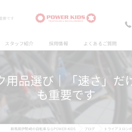
重要です
スタッフ紹介
採用情報
よくあるご質問
ついて
ク用品選び｜「速さ」だ
について
も重要です
について
群馬県伊勢崎の自転車ならPOWER-KIDS
ブログ
トライアスロン