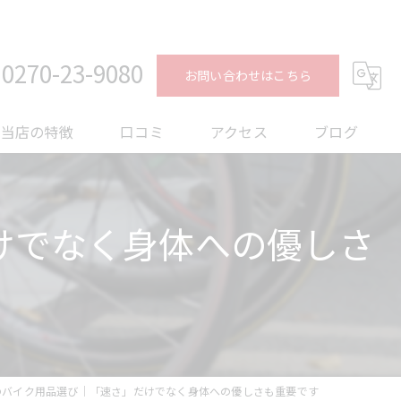
0270-23-9080
お問い合わせはこちら
当店の特徴
口コミ
アクセス
ブログ
ロードバイク
コラム
けでなく身体への優しさ
メンテナンス
フィッティング
オーバーホール
トレーニング
のバイク用品選び｜「速さ」だけでなく身体への優しさも重要です