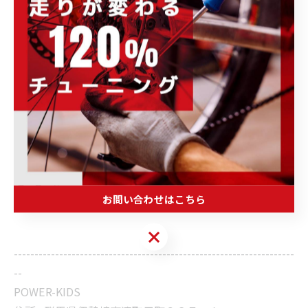
☎
027-023-9080
ご希望の方は
✉
isesaki@power-
もしくは
kids.co.jp
にてご予約の程、よろ
しくお願い致します。
皆様のご参加を心よりお待ちしており
ます♪
お問い合わせはこちら
お問い合わせはこちら
--------------------------------------------------------------------
--
POWER-KIDS