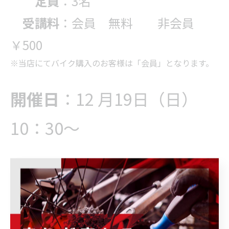
定員
：3名
受講料
：会員 無料 非会員
￥500
※当店にてバイク購入のお客様は「会員」となります。
開催日
：12 月19日（日）
10：30～
予約制
講習会は
となります。