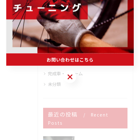
キャンペーン情報
商品・ブランド情報
取り扱いブランド
ウェア・ヘルメット・シューズ
トレーニング・メンテナンス・その他
お問い合わせはこちら
ホイール・パーツ・アクセサリー
完成車・フレーム
お問い合わせはこちら
未分類
最近の投稿
Recent
Posts