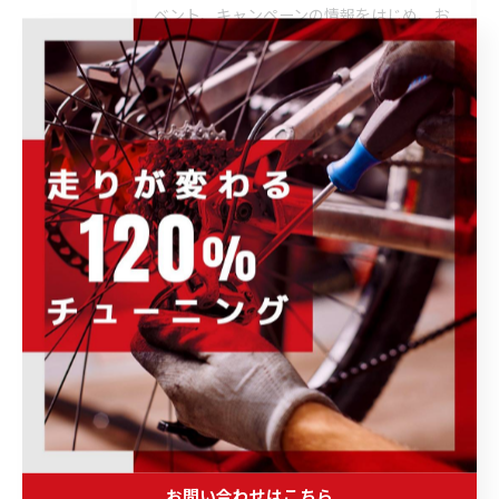
ベント、キャンペーンの情報をはじめ、お
すすめ商品の紹介や、様々なお知らせ事項
を発信します。ぜひ定期的にチェックして
下さい。
カテゴリー
Categories
全てのカテゴリー
ロードバイク
メンテナンス
フィッティング
オーバーホール
トレーニング
ブログ
お問い合わせはこちら