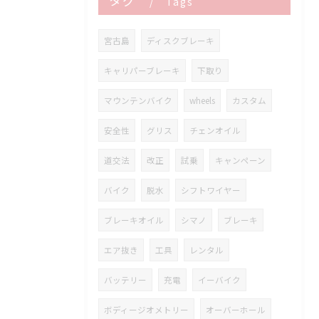
タグ
Tags
宮古島
ディスクブレーキ
キャリパーブレーキ
下取り
マウンテンバイク
wheels
カスタム
安全性
グリス
チェンオイル
道交法
改正
試乗
キャンペーン
バイク
脱水
シフトワイヤー
ブレーキオイル
シマノ
ブレーキ
エア抜き
工具
レンタル
バッテリー
充電
イーバイク
ボディージオメトリー
オーバーホール