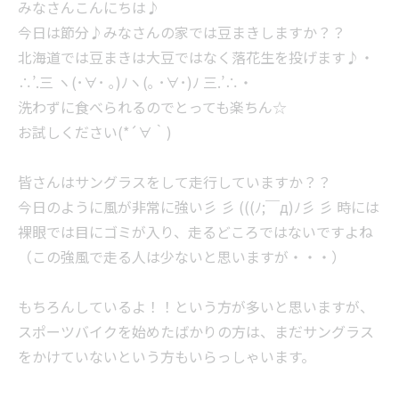
みなさんこんにちは♪
今日は節分♪みなさんの家では豆まきしますか？？
北海道では豆まきは大豆ではなく落花生を投げます♪・
∴’.三 ヽ(･∀･ ｡)ﾉヽ(｡ ･∀･)ﾉ 三.’∴・
洗わずに食べられるのでとっても楽ちん☆
お試しください(*´∀｀)
皆さんはサングラスをして走行していますか？？
今日のように風が非常に強い彡 彡 (((ﾉ;￣д)ﾉ彡 彡 時には
裸眼では目にゴミが入り、走るどころではないですよね
（この強風で走る人は少ないと思いますが・・・）
もちろんしているよ！！という方が多いと思いますが、
スポーツバイクを始めたばかりの方は、まだサングラス
をかけていないという方もいらっしゃいます。