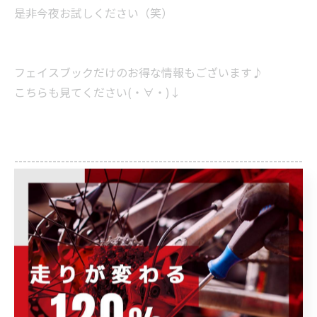
是非今夜お試しください（笑）
フェイスブックだけのお得な情報もございます♪
こちらも見てください(・∀・)↓
--------------------------------------------------------------------
--
POWER-KIDS
住所 :
群馬県伊勢崎市連取元町２８７ー１
電話番号
: 0270-23-9080（お問い合わせ）
--------------------------------------------------------------------