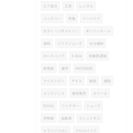
エア抜き
工具
レンタル
バッテリー
充電
イーバイク
ボディージオメトリー
オーバーホール
値段
バイクシューズ
水分補給
ロードバイク
E-Bike
有酸素運動
群馬県
通学
MATEBAIKE
アイアンマン
サドル
脂肪
通勤
メンテナンス
通信販売
ホイール
ROVAL
ファクター
シューズ
伊勢崎
自転車
フィットネス
トライアスロン
クロスバイク