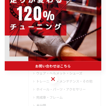
フィッティング
オーバーホール
トレーニング
ブログ
その他のお知らせ
イベント情報
キャンペーン情報
商品・ブランド情報
取り扱いブランド
お問い合わせはこちら
ウェア・ヘルメット・シューズ
お問い合わせはこちら
トレーニング・メンテナンス・その他
ホイール・パーツ・アクセサリー
完成車・フレーム
未分類