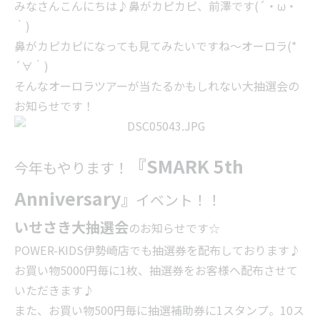
みなさんこんにちは♪鼻がカピカピ、前澤です(´・ω・
｀)
鼻がカピカピになっても見てみたいですね～オーロラ(*
´∀｀)
そんなオーロラツアーが当たるかもしれない大抽選会の
お知らせです！
『
SMARK 5th
今年もやります！
Anniversary
』
イベント！！
いせさき大抽選会
のお知らせです☆
POWER-KIDS伊勢崎店でも抽選券を配布しております♪
お買い物5000円毎に1枚、抽選券をお客様へ配布させて
いただきます♪
また、お買い物500円毎に抽選補助券に1スタンプ。10ス