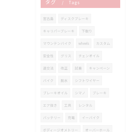
タグ
Tags
宮古島
ディスクブレーキ
キャリパーブレーキ
下取り
マウンテンバイク
wheels
カスタム
安全性
グリス
チェンオイル
道交法
改正
試乗
キャンペーン
バイク
脱水
シフトワイヤー
ブレーキオイル
シマノ
ブレーキ
エア抜き
工具
レンタル
バッテリー
充電
イーバイク
ボディージオメトリー
オーバーホール