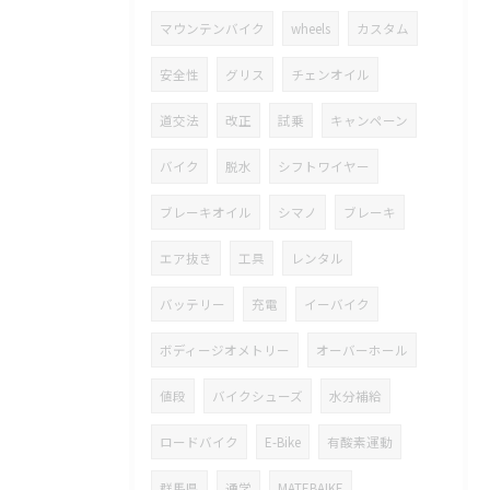
マウンテンバイク
wheels
カスタム
安全性
グリス
チェンオイル
道交法
改正
試乗
キャンペーン
バイク
脱水
シフトワイヤー
ブレーキオイル
シマノ
ブレーキ
エア抜き
工具
レンタル
バッテリー
充電
イーバイク
ボディージオメトリー
オーバーホール
値段
バイクシューズ
水分補給
ロードバイク
E-Bike
有酸素運動
群馬県
通学
MATEBAIKE