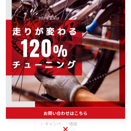
カテゴリー
Categories
全てのカテゴリー
ロードバイク
メンテナンス
フィッティング
オーバーホール
トレーニング
ブログ
その他のお知らせ
お問い合わせはこちら
イベント情報
キャンペーン情報
お問い合わせはこちら