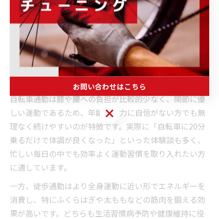
やすい運動方法として注目されていますが、それぞれ健
康効果に特徴があります。自転車通勤は有酸素運動の一
種で、心肺機能の向上や基礎代謝の活性化、ストレスの
軽減といった効果が期待できます。一方で、徒歩は下半
身全体の筋力維持やバランス感覚の強化に優れていま
す。
お問い合わせはこちら
自転車通勤は膝や腰への負担が比較的少なく、関節に優
お問い合わせはこちら
しい運動であるため、年齢や体力に自信がない方でも無
理なく続けやすいのが特徴です。実際に「自転車に20分
乗るだけで体調が良くなった」といった体験談も多く、
忙しい毎日の中でも効率よく運動習慣を取り入れたい方
に適しています。
一方、徒歩通勤はより全身運動に近い形でエネルギーを
消費し、特にふくらはぎや太ももなどの筋肉を鍛える効
果が高いです。どちらも生活習慣病予防や健康維持に役