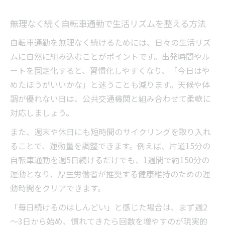
健康維持とダイエットに効く自転車通勤の
無理なく続く自転車通勤で生活リズムを整える方法
習慣
自転車通勤を無理なく続けるためには、日々の生活リズ
自転車通勤で効率よく体脂肪を減らすコツ
ムに自然に組み込むことがポイントです。出発時間やル
自転車通勤を続けて健康と理想の体型を目
ートを固定化すると、習慣化しやすくなり、「今日はや
指す
めたほうがいいかな」と迷うことも減ります。天候や体
無理せず続ける自転車通勤のメリットと注意点
調が優れない日は、公共交通機関と組み合わせて柔軟に
自転車通勤のメリットとデメリットを冷静
対応しましょう。
に解説
また、週末や休日にも短時間のサイクリングを取り入れ
無理なく続ける自転車通勤のコツと注意点
ることで、運動量を調整できます。例えば、片道15分の
自転車通勤がつらいと感じた時の対策法
自転車通勤を週5日続けるだけでも、1週間で約150分の
自転車通勤で後悔しないためのポイントを
運動となり、厚生労働省が推奨する健康維持のための運
紹介
動時間をクリアできます。
やめたほうがいいケースも含めた自転車通
「毎日続けるのはしんどい」と感じた場合は、まず週2
勤の実態
～3日から始め、慣れてきたら回数を増やすのが現実的