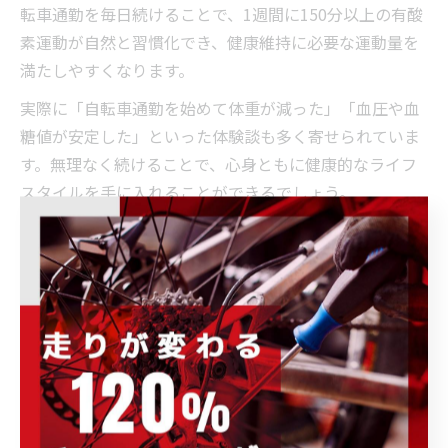
転車通勤を毎日続けることで、1週間に150分以上の有酸
素運動が自然と習慣化でき、健康維持に必要な運動量を
満たしやすくなります。
実際に「自転車通勤を始めて体重が減った」「血圧や血
糖値が安定した」といった体験談も多く寄せられていま
す。無理なく続けることで、心身ともに健康的なライフ
スタイルを手に入れることができるでしょう。
歩きと比べて自転車通勤は健康面
で何が違う？
歩きと自転車通勤の健康効果を徹底比較
自転車通勤と徒歩通勤は、どちらも日常生活に取り入れ