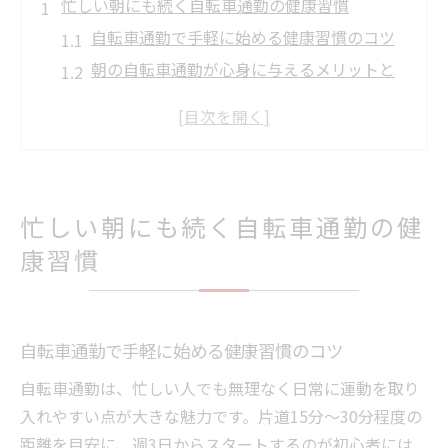
忙しい朝にも続く自転車通勤の健康習慣
自転車通勤で手軽に始める健康習慣のコツ
朝の自転車通勤が心身に与えるメリットと
は
無理なく続く自転車通勤で生活リズムを整
える方法
自転車通勤を習慣化して健康効果を実感す
る秘訣
忙しい朝にも続く自転車通勤の健
自転車通勤の健康メリットを最大限引き出
康習慣
すポイント
心肺機能の向上なら自転車通勤が効果的な理由
自転車通勤が心肺機能を高める仕組みを解
自転車通勤で手軽に始める健康習慣のコツ
説
自転車通勤は、忙しい人でも無理なく日常に運動を取り
毎日の自転車通勤が心肺機能向上に効く理
入れやすい点が大きな魅力です。片道15分～30分程度の
由
距離を目安に、週3日からスタートするのが初心者には