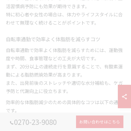
活習慣病予防にも効果が期待できます。
特に初心者や女性の場合は、体力やライフスタイルに合
わせて無理なく続けることがポイントです。
自転車通勤で効率よく体脂肪を減らすコツ
自転車通勤で効率よく体脂肪を減らすためには、運動強
度や時間、食事管理などの工夫が大切です。
まず、20分以上の連続走行を意識することで、有酸素運
動による脂肪燃焼効果が高まります。
また、出発前後のストレッチや適切な水分補給も、ケガ
予防と代謝向上に役立ちます。
効率的な体脂肪減少のための具体的なコツは以下の通り
です。
0270-23-9080
体脂肪減少のためのコツ
お問い合わせはこちら
一定のペースで20～30分以上走行する