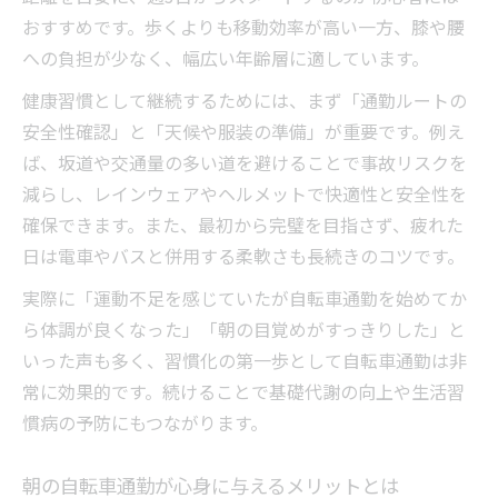
自転車通勤で心肺機能を鍛えるポイントと
おすすめです。歩くよりも移動効率が高い一方、膝や腰
注意点
への負担が少なく、幅広い年齢層に適しています。
自転車通勤と他運動の心肺機能への違いを
健康習慣として継続するためには、まず「通勤ルートの
比較
安全性確認」と「天候や服装の準備」が重要です。例え
自転車通勤で感じる心肺機能の変化と健康
ば、坂道や交通量の多い道を避けることで事故リスクを
効果
減らし、レインウェアやヘルメットで快適性と安全性を
歩きと比べて自転車通勤は健康面で何が違う？
確保できます。また、最初から完璧を目指さず、疲れた
歩きと自転車通勤の健康効果を徹底比較
日は電車やバスと併用する柔軟さも長続きのコツです。
自転車通勤と徒歩の消費カロリーの違いと
実際に「運動不足を感じていたが自転車通勤を始めてか
は
ら体調が良くなった」「朝の目覚めがすっきりした」と
歩きと比べて自転車通勤が選ばれる理由
いった声も多く、習慣化の第一歩として自転車通勤は非
自転車通勤の健康メリットと歩きの違いを
常に効果的です。続けることで基礎代謝の向上や生活習
解説
慣病の予防にもつながります。
歩行と自転車通勤の運動効果を具体的に知
朝の自転車通勤が心身に与えるメリットとは
る方法