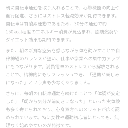
女性にも無理なく続けられる自転車通勤生活
朝に自転車通勤を取り入れることで、心肺機能の向上や
女性が安心して続けられる自転車通勤の始
血行促進、さらにはストレス軽減効果が期待できます。
め方
自転車は有酸素運動であるため、30分の通勤で約
150kcal程度のエネルギー消費が見込まれ、脂肪燃焼や
自転車通勤は女性にも優しい健康習慣
ダイエット効果も期待できます。
女性向け自転車通勤のメリットと注意点を
解説
また、朝の新鮮な空気を感じながら体を動かすことで自
律神経のバランスが整い、仕事や学業への集中力アップ
女性が自転車通勤で得られる健康効果とは
にもつながります。満員電車のストレスから解放される
自転車通勤が女性の美容と健康に与える影
ことで、精神的にもリフレッシュでき、「通勤が楽しみ
響
になった」という声も少なくありません。
ダイエットと健康維持を両立する自転車通勤の
コツ
さらに、毎朝の自転車通勤を続けたことで「体調が安定
した」「朝から気分が前向きになった」といった実体験
自転車通勤でダイエットと健康を両立する
も多く寄せられており、心身双方へのメリットが広く認
方法
められています。特に女性や運動初心者にとっても、無
自転車通勤が無理なく痩せる体質を作る理
理なく始めやすいのが特徴です。
由