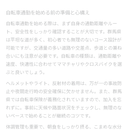
方
自転車通勤で脂肪燃焼を高める実践ポイン
自転車通勤を始める前の準備と心構え
ト
自転車通勤を始める際は、まず自身の通勤距離やルー
脚やお腹まわりの引き締めに効く走行法
ト、安全性をしっかり確認することが大切です。群馬県
食事と組み合わせて効果を最大化するコツ
は平坦な道が多く、初心者でも無理のないコース設計が
可能ですが、交通量の多い道路や交差点、歩道との兼ね
ママチャリ通勤10kmの現実と続けるコツ
合いにも注意が必要です。自転車の種類は、通勤距離や
ママチャリで10km通勤の所要時間と目安
速度、快適性に合わせてママチャリやクロスバイクを選
10km通勤でも疲れにくい走り方のポイント
ぶと良いでしょう。
信号や坂道を考慮した現実的なルート選び
ヘルメットやライト、反射材の着用は、万が一の事故防
自転車通勤で感じる達成感と続ける秘訣
止や夜間走行時の安全確保に欠かせません。また、群馬
通勤距離別の体脂肪減少実感の違い
県では自転車保険が義務化されていますので、加入を忘
自転車通勤を安全に楽しむための基礎知識
れずに。事前に天候や路面状況をチェックし、無理のな
群馬県で守るべき自転車通勤の基本ルール
いペースで始めることが継続のコツです。
ヘルメット着用と安全装備の重要ポイント
体調管理も重要で、朝食をしっかり摂る、こまめな水分