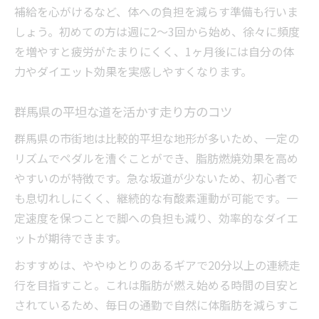
事故リスクを減らすための走行マナー
補給を心がけるなど、体への負担を減らす準備も行いま
夜間や早朝の自転車通勤に必要な注意点
しょう。初めての方は週に2～3回から始め、徐々に頻度
自転車通勤中に気をつけたい交差点の安全
を増やすと疲労がたまりにくく、1ヶ月後には自分の体
力やダイエット効果を実感しやすくなります。
朝の通勤を運動に変える実践的アイデア集
朝の自転車通勤でリフレッシュする習慣術
群馬県の平坦な道を活かす走り方のコツ
通勤路を効果的な運動コースに変える工夫
群馬県の市街地は比較的平坦な地形が多いため、一定の
自転車通勤で1日を快適に始めるポイント
リズムでペダルを漕ぐことができ、脂肪燃焼効果を高め
運動不足を解消する通勤スタイルの取り入
やすいのが特徴です。急な坂道が少ないため、初心者で
れ方
も息切れしにくく、継続的な有酸素運動が可能です。一
時短しながらダイエットも叶える走り方
定速度を保つことで脚への負担も減り、効率的なダイエ
群馬県で習慣化しやすい自転車通勤の始め方
ットが期待できます。
自転車通勤を無理なく始めるための第一歩
おすすめは、ややゆとりのあるギアで20分以上の連続走
生活リズムに合わせた通勤計画の立て方
行を目指すこと。これは脂肪が燃え始める時間の目安と
三日坊主を防ぐ習慣化のコツと心がけ
されているため、毎日の通勤で自然に体脂肪を減らすこ