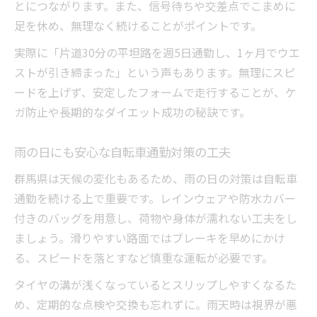
継続しやすい工夫で自転車通勤を習慣に
とにつながります。また、信号待ちや交差点でこまめに
最初の1ヶ月を乗り切るためのポイント
足を休め、無理なく続けることがポイントです。
実際に「片道30分の平坦路を週5日通勤し、1ヶ月でウエ
ストが引き締まった」という声もあります。無理にスピ
ードを上げず、安定したフォームで走行することが、ケ
ガ防止や長期的なダイエット成功の秘訣です。
雨の日にも安心な自転車通勤対策の工夫
群馬県は天候の変化もあるため、雨の日の対策は自転車
通勤を続ける上で重要です。レインウェアや防水カバー
付きのバッグを用意し、荷物や身体が濡れない工夫をし
ましょう。滑りやすい路面ではブレーキを早めにかけ
る、スピードを落とすなど慎重な運転が必要です。
タイヤの溝が浅くなっているとスリップしやすくなるた
め、定期的な点検や交換も忘れずに。雨天時は視界が悪