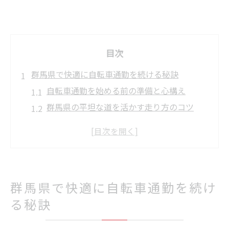
目次
群馬県で快適に自転車通勤を続ける秘訣
自転車通勤を始める前の準備と心構え
群馬県の平坦な道を活かす走り方のコツ
雨の日にも安心な自転車通勤対策の工夫
自転車通勤で感じる疲労を軽減する方法
毎日続けるためのモチベーション維持術
短期間で変化を実感する自転車通勤ダイエット
群馬県で快適に自転車通勤を続け
法
る秘訣
自転車通勤がダイエットに効果的な理由
1ヶ月で体型変化を実感する運動習慣の作り