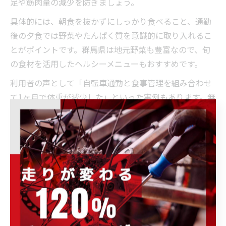
足や筋肉量の減少を防ぎましょう。
具体的には、朝食を抜かずにしっかり食べること、通勤
後の夕食では野菜やたんぱく質を意識的に取り入れるこ
とがポイントです。群馬県は地元野菜も豊富なので、旬
の食材を活用したヘルシーメニューもおすすめです。
利用者の声として「自転車通勤と食事管理を組み合わせ
て1ヶ月で体重が減少した」といった実例もあります。無
理な食事制限はリバウンドや体調不良の原因になるた
め、バランスよく継続することが成功の秘訣です。
ママチャリ通勤10kmの現実と続
けるコツ