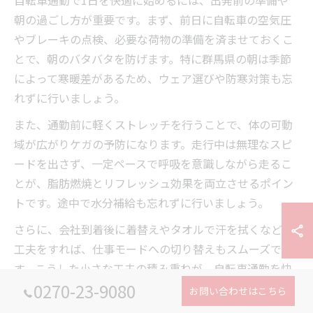
自転車通勤で1日を快適に始めるには、出発前の準備や
朝の過ごし方が重要です。まず、前日に自転車の空気圧
やブレーキの点検、必要な荷物の準備を済ませておくこ
とで、朝のバタバタを防げます。特に群馬県の朝は季節
によって寒暖差があるため、ウェア選びや防寒対策も忘
れずに行いましょう。
また、通勤前に軽くストレッチを行うことで、体の可動
域が広がりケガの予防になります。走行中は無理なスピ
ードを出さず、一定ペースで呼吸を意識しながら走るこ
とが、脂肪燃焼とリフレッシュ効果を両立させるポイン
トです。途中で水分補給も忘れずに行いましょう。
さらに、会社到着後に着替えやタオルで汗を拭くなどの
工夫をすれば、仕事モードへの切り替えもスムーズで
す。こうした小さな工夫の積み重ねが、自転車通勤を快
0270-23-9080
適に続ける秘訣となります。
お問い合わせはこちら