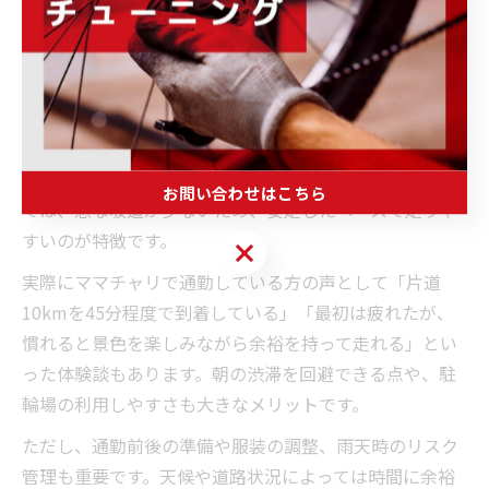
ママチャリで10km通勤の所要時間と目安
ママチャリで10kmの通勤距離を走る場合、所要時間は
おおよそ40分から50分が目安となります。これは信号待
ちや交通状況、個人の体力差、天候条件などによって前
後しますが、一般的なペースとして時速12〜15kmで計
算すると現実的な数値です。特に群馬県の平坦な市街地
お問い合わせはこちら
では、急な坂道が少ないため、安定したペースで走りや
すいのが特徴です。
お問い合わせはこちら
実際にママチャリで通勤している方の声として「片道
10kmを45分程度で到着している」「最初は疲れたが、
慣れると景色を楽しみながら余裕を持って走れる」とい
った体験談もあります。朝の渋滞を回避できる点や、駐
輪場の利用しやすさも大きなメリットです。
ただし、通勤前後の準備や服装の調整、雨天時のリスク
管理も重要です。天候や道路状況によっては時間に余裕