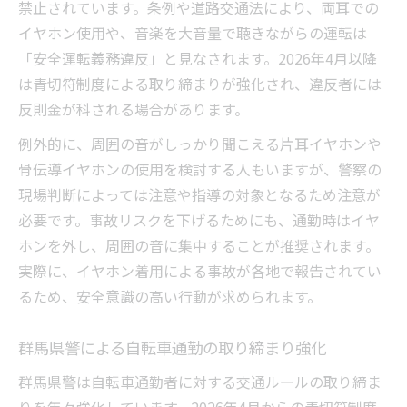
禁止されています。条例や道路交通法により、両耳での
義務化された自転車保険のポイントと選び
イヤホン使用や、音楽を大音量で聴きながらの運転は
方
「安全運転義務違反」と見なされます。2026年4月以降
自転車通勤で活かす通勤手当と保険制度の
は青切符制度による取り締まりが強化され、違反者には
理解
反則金が科される場合があります。
自転車通勤者向けに保険加入を徹底する理
例外的に、周囲の音がしっかり聞こえる片耳イヤホンや
由
骨伝導イヤホンの使用を検討する人もいますが、警察の
通勤手当と保険の両立で安心の自転車通勤
現場判断によっては注意や指導の対象となるため注意が
生活
必要です。事故リスクを下げるためにも、通勤時はイヤ
道路交通法改正で変わる自転車通勤の実践知識
ホンを外し、周囲の音に集中することが推奨されます。
道路交通法改正後の自転車通勤で守るべき
実際に、イヤホン着用による事故が各地で報告されてい
点
るため、安全意識の高い行動が求められます。
自転車通勤者が押さえる新たなルールの要
群馬県警による自転車通勤の取り締まり強化
点
自転車通勤の現場で役立つ改正ポイント解
群馬県警は自転車通勤者に対する交通ルールの取り締ま
説