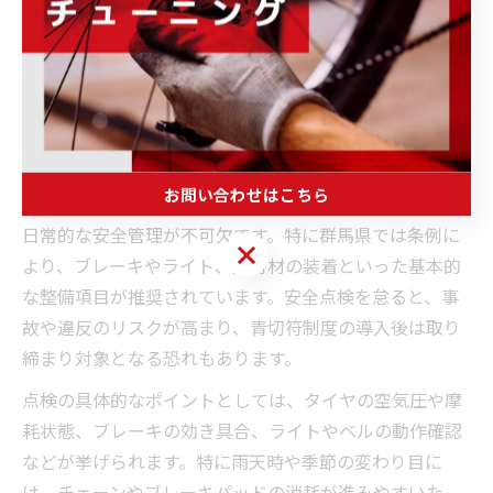
定期的に最新情報をチェックし、必要に応じて自転車保
険への加入や保安部品の確認も忘れず行いましょう。こ
うしたルールの順守が、安全で快適な自転車通勤の土台
となります。
自転車通勤者向け定期点検と安全管理の重要性
お問い合わせはこちら
自転車通勤を安全に継続するためには、定期的な点検と
日常的な安全管理が不可欠です。特に群馬県では条例に
お問い合わせはこちら
より、ブレーキやライト、反射材の装着といった基本的
な整備項目が推奨されています。安全点検を怠ると、事
故や違反のリスクが高まり、青切符制度の導入後は取り
締まり対象となる恐れもあります。
点検の具体的なポイントとしては、タイヤの空気圧や摩
耗状態、ブレーキの効き具合、ライトやベルの動作確認
などが挙げられます。特に雨天時や季節の変わり目に
は、チェーンやブレーキパッドの消耗が進みやすいた