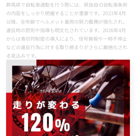
群馬県で自転車通勤を行う際には、県独自の自転車条例
の内容をしっかり把握することが重要です。2023年4月
以降、全年齢でヘルメット着用の努力義務が強化され、
違反時の罰則や指導も明文化されています。2026年4月
からは青切符制度の導入により、信号無視や一時不停止
などの違反行為に対する取り締まりがさらに厳格化され
る見込みです。
また、群馬県では自転車の夜間ライト点灯義務、傘差し
運転やイヤホン使用の禁止、歩道走行時の徐行など、全
国的な道路交通法に加えて県独自の細則が設けられてい
ます。とくに「群馬県 自転車 イヤホン」や「群馬県 自
転車 取り締まり」といった検索が増えていることから
も、日常の通勤時に違反しやすいポイントを再確認する
ことが求められます。
条例遵守のためには、公式サイトや自治体窓口を通じて