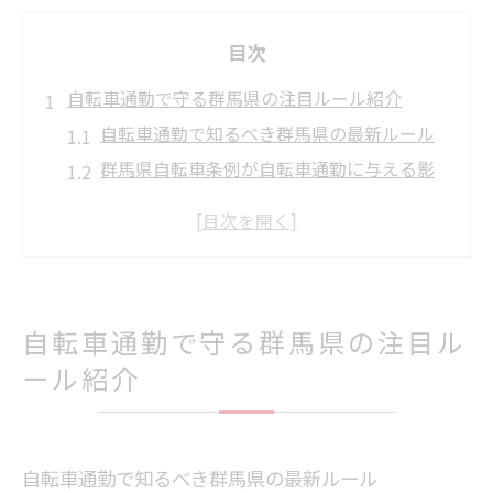
目次
自転車通勤で守る群馬県の注目ルール紹介
自転車通勤で知るべき群馬県の最新ルール
群馬県自転車条例が自転車通勤に与える影
響
自転車通勤時のイヤホン利用と県の対応
群馬県警による自転車通勤の取り締まり強
化
自転車通勤で守る群馬県の注目ル
自転車通勤で守るべきヘルメット努力義務
2026年施行の青切符制度へ今からできる備え
ール紹介
自転車通勤者に必要な青切符制度の基本理
解
2026年の青切符制度に向けた自転車通勤対
自転車通勤で知るべき群馬県の最新ルール