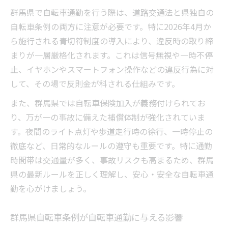
策
群馬県で自転車通勤を行う際は、道路交通法と県独自の
青切符対象となる違反行為と自転車通勤の
自転車条例の両方に注意が必要です。特に2026年4月か
注意点
ら施行される青切符制度の導入により、違反時の取り締
群馬県自転車取り締まりと通勤時の対策法
まりが一層厳格化されます。これは信号無視や一時不停
自転車通勤で避けたい青切符リスクの管理
止、イヤホンやスマートフォン操作などの違反行為に対
方法
して、その場で反則金が科される仕組みです。
群馬県自転車通勤の安全対策と条例最新情報
また、群馬県では自転車保険加入が義務付けられてお
自転車通勤に役立つ群馬県条例の最新ポイ
り、万が一の事故に備えた補償体制が強化されていま
ント
す。夜間のライト点灯や歩道走行時の徐行、一時停止の
自転車通勤者向け定期点検と安全管理の重
徹底など、日常的なルールの遵守も重要です。特に通勤
要性
時間帯は交通量が多く、事故リスクも高まるため、群馬
県の最新ルールを正しく理解し、安心・安全な自転車通
自転車通勤時のヘルメット着用努力義務の
勤を心がけましょう。
解説
群馬県の自転車安全五則と通勤時の実践方
群馬県自転車条例が自転車通勤に与える影響
法