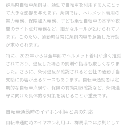
群馬県自転車条例は、通勤で自転車を利用する人にとっ
条例改正後の自転車通勤で意識すべき点検
て大きな影響を与えます。条例では、ヘルメット着用の
項目
努力義務、保険加入義務、子ども乗せ自転車の基準や夜
イヤホン利用時の注意点と交通安全のポイント
間のライト点灯義務など、細かなルールが設けられてい
自転車通勤中のイヤホン利用と条例違反の
ます。このため、通勤時は常に条例内容を意識した行動
リスク
が求められます。
イヤホン片耳利用が自転車通勤に及ぼす影
特に、2023年からは全年齢でヘルメット着用が強く推奨
響
されており、違反した場合の罰則や指導も厳しくなりま
自転車通勤時の安全確保と音楽再生の注意
した。さらに、条例違反が確認されると会社の通勤手当
点
支給に影響が出るケースもあります。自転車通勤者は定
群馬県警の指導で求められる自転車通勤マ
期的な自転車点検や、保険の有効期限確認など、条例遵
ナー
守に向けた具体的な対策を講じることが重要です。
自転車通勤者が守るべきイヤホン利用ルー
ル
自転車通勤時のイヤホン利用と県の対応
自転車通勤手当の活用法と義務化保険のコツ
自転車通勤時のイヤホン利用は、群馬県では原則として
自転車通勤手当の申請時に必要な注意事項