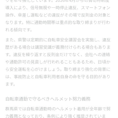
りを年々強化しています。2026年4月からの青切符制度
導入により、信号無視や一時停止違反、スマートフォン
自転車通勤と道路交通法改正の最新動向
操作、傘差し運転などの違反がその場で反則金の対象と
改正法施行に伴う自転車通勤の注意事項
なります。特に通勤時間帯は重点的な取り締まりが行わ
れる傾向です。
また、県警は定期的に自転車安全講習会を実施し、違反
歴がある場合は講習受講が義務付けられる場合もありま
す。違反を繰り返すと反則金だけでなく、会社への連絡
や通勤許可の見直しが行われることもあるため、日頃か
ら安全運転を心がけましょう。取り締まり強化の背景に
は、事故防止と自転車利用者自身の命を守る目的があり
ます。
自転車通勤で守るべきヘルメット努力義務
群馬県では自転車通勤時のヘルメット着用が全年齢で努
力義務となっており、条例により強く推奨されていま