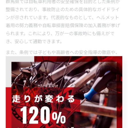
群馬県では自転車利用者の安全確保を目的とした条例が
整備されており、事故防止のための具体的なガイドライ
ンが示されています。代表的なものとして、ヘルメット
着用の努力義務や自転車損害賠償保険の加入義務が挙げ
られます。これにより、万が一の事故時にも備えがで
き、安心して通勤できます。
また、条例では子どもや高齢者への安全指導の徹底や、
定期的な自転車点検の推奨も盛り込まれています。地域
の自転車ショップや自治体が連携して、点検イベントや
安全教室を開催するなど、事故防止への取り組みが進ん
でいます。
条例内容は随時改正されるため、最新情報を県や市町村
のホームページで確認しましょう。自転車通勤者自身
も、保険の加入状況や装備の適合性を定期的に見直すこ
とが、事故ゼロへの第一歩です。