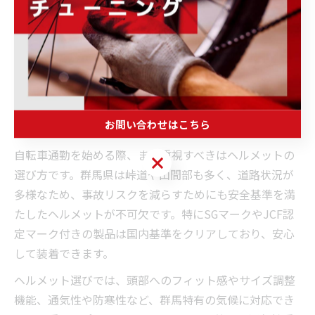
ヘルメットや保険など通勤時の装
備は何が必須か徹底整理
お問い合わせはこちら
自転車通勤で必須のヘルメット選びのポイント
自転車通勤を始める際、まず重視すべきはヘルメットの
お問い合わせはこちら
選び方です。群馬県は峠道や山間部も多く、道路状況が
多様なため、事故リスクを減らすためにも安全基準を満
たしたヘルメットが不可欠です。特にSGマークやJCF認
定マーク付きの製品は国内基準をクリアしており、安心
して装着できます。
ヘルメット選びでは、頭部へのフィット感やサイズ調整
機能、通気性や防寒性など、群馬特有の気候に対応でき