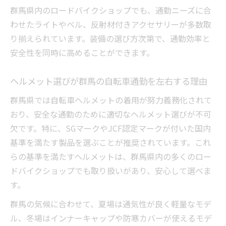
群馬県内のロードバイクショップでも、通勤ニーズに合
り
わせたライトやベル、反射材付きアクセサリーが多数取
毎日の自転車通勤を支える装備と点検ポイ
り揃えられています。装備の選び方次第で、通勤効率と
ント
安全性を同時に高めることができます。
自転車通勤で距離を安全に走るコツと注意
点
ヘルメット選びが群馬の自転車通勤を左右する理由
無理なく続ける自転車通勤のための習慣と
群馬県では自転車ヘルメットの着用が努力義務化されて
は
おり、安全な通勤のために適切なヘルメット選びが不可
欠です。特に、SGマークやJCF認定マークが付いた国内
基準を満たす製品を選ぶことが推奨されています。これ
らの基準を満たすヘルメットは、群馬県内の多くのロー
ドバイクショップでも取り扱いがあり、安心して選べま
す。
群馬の気候に合わせて、夏場は通気性が良く軽量なモデ
ル、冬場はインナーキャップや防寒カバーが使えるモデ