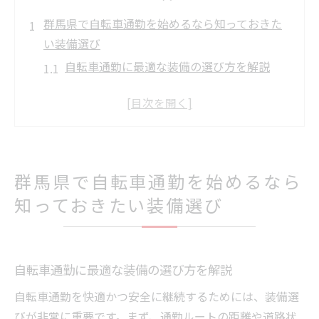
群馬県で自転車通勤を始めるなら知っておきた
い装備選び
自転車通勤に最適な装備の選び方を解説
群馬の気候に合う自転車通勤用装備とは何
か
ロードバイクに合う群馬向け通勤装備の特
徴
ヘルメット選びが群馬の自転車通勤を左右
群馬県で自転車通勤を始めるなら
する理由
知っておきたい装備選び
群馬自転車通勤で役立つ便利アイテムの実
用性
快適な自転車通勤に必要な群馬県独自の安全対
自転車通勤に最適な装備の選び方を解説
策を解説
自転車通勤を快適かつ安全に継続するためには、装備選
群馬ならではの自転車通勤安全対策の実践
びが非常に重要です。まず、通勤ルートの距離や道路状