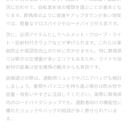
法
況に合わせて、自転車本体の種類を選ぶことが基本とな
自転車通勤で守るべき群馬県の交通ルール
ります。群馬県のように坂道やアップダウンが多い地域
とは
では、軽量なクロスバイクやロードバイクが人気です。
群馬の道路環境に合わせた安全装備の工夫
次に、必須アイテムとしてヘルメット・グローブ・ライ
通勤時に気を付けたい群馬特有の危険ポイ
ト・反射材付きウェアなどが挙げられます。これらは事
ント
故防止や視認性向上のために欠かせません。特に群馬県
自転車通勤の事故防止に役立つ群馬の条例
では朝夕の交通量が多いエリアもあるため、ライトや反
情報
射材の装着は安全確保の観点からも有効です。
ヘルメットや保険など通勤時の装備は何が必須
装備選びの際は、通勤用リュックやパニアバッグも検討
か徹底整理
しましょう。書類やパソコンを持ち運ぶ場合は防水性や
自転車通勤で必須のヘルメット選びのポイ
容量・背負いやすさに注目してください。実際に群馬県
ント
内のロードバイクショップでも、通勤者向けの機能性に
群馬の自転車通勤における保険加入の重要
優れたリュックやバッグの相談が多く寄せられていま
性
す。
安全な自転車通勤へ必須装備を見直すコツ