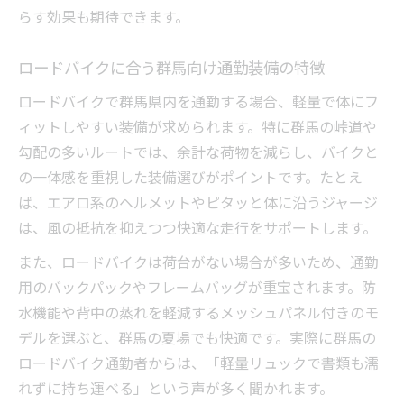
非課税通勤手当も視野に入れた賢い自転車通勤
らす効果も期待できます。
の始め方
ロードバイクに合う群馬向け通勤装備の特徴
自転車通勤と通勤手当を両立するためのポ
イント
ロードバイクで群馬県内を通勤する場合、軽量で体にフ
非課税通勤手当を活かす自転車通勤の申請
ィットしやすい装備が求められます。特に群馬の峠道や
方法
勾配の多いルートでは、余計な荷物を減らし、バイクと
の一体感を重視した装備選びがポイントです。たとえ
自転車通勤で得する賢い手当の受け取り方
ば、エアロ系のヘルメットやピタッと体に沿うジャージ
会社規定を守った自転車通勤手当の活用法
は、風の抵抗を抑えつつ快適な走行をサポートします。
自転車通勤で気を付けたい手当申請の注意
点
また、ロードバイクは荷台がない場合が多いため、通勤
用のバックパックやフレームバッグが重宝されます。防
毎日の通勤距離を安全に走る装備と習慣の作り
水機能や背中の蒸れを軽減するメッシュパネル付きのモ
方
デルを選ぶと、群馬の夏場でも快適です。実際に群馬の
自転車通勤を継続するための安全装備の選
ロードバイク通勤者からは、「軽量リュックで書類も濡
び方
れずに持ち運べる」という声が多く聞かれます。
長距離自転車通勤で快適さを保つ習慣づく