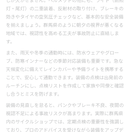
しが欠かせません。ヘルメットの他にも、ライト（前照
灯・尾灯）の二重装着、反射材の取り付け、ブレーキの
効きやタイヤの空気圧チェックなど、基本的な安全装備
を揃えましょう。群馬県のように朝夕の視界が悪くなる
地域では、視認性を高める工夫が事故防止に直結しま
す。
また、雨天や冬季の通勤時には、防水ウェアやグロー
ブ、防寒インナーなどの季節対応装備も重要です。急な
天候変化に備えてレインカバーや予備ライトを携帯する
ことで、安心して通勤できます。装備の点検は出発前の
ルーチンにし、点検リストを作成して家族や同僚と確認
し合うとミスを防げます。
装備の見直しを怠ると、パンクやブレーキ不良、夜間の
視認不足による事故リスクが高まります。実際に群馬県
内のサイクルショップでは、定期点検の重要性を強調し
ており、プロのアドバイスを受けながら装備をアップデ