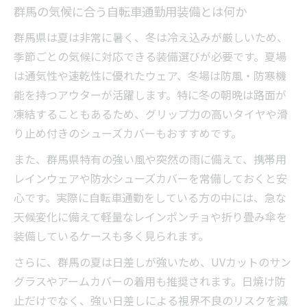
自転車通勤の必須アイテムとその選び方と
群馬の気候に合う自転車通勤用装備とは何か
は
群馬県は夏は非常に暑く、冬は冷え込みが厳しいため、
ヘルメット着用義務化が自転車通勤に与え
季節ごとの気候に対応できる装備選びが必要です。夏場
る影響
は通気性や速乾性に優れたウェア、冬場は防風・防寒機
ロードバイクの魅力を活かした群馬での通勤生
能を持つアウターが活躍します。特に冬の朝晩は路面が
活の秘訣
凍結することもあるため、グリップ力の高いタイヤや滑
自転車通勤で選ぶ群馬向けロードバイクの
り止め付きのシューズカバーもおすすめです。
魅力
また、群馬県特有の強い風や突然の雨に備えて、携帯用
群馬の地形を活かすロードバイク通勤の方
レインウェアや防水シューズカバーを常備しておくと安
法
心です。実際に自転車通勤をしている方の中には、急な
ロードバイクで快適に自転車通勤するコツ
天候変化に備えて軽量なレインポンチョや折り畳み傘を
装備しているケースも多く見られます。
群馬自転車通勤で実感するロードバイクの
利点
さらに、群馬の夏は日差しが強いため、UVカットのサン
自転車通勤を楽しく続けるロードバイク活
グラスやアームカバーの着用も推奨されます。日焼け防
用法
止だけでなく、強い日差しによる視界不良のリスクを減