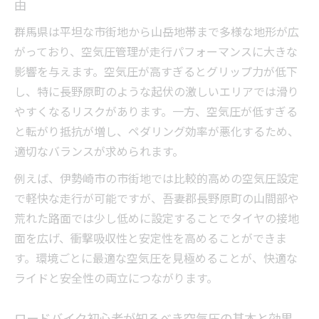
由
エアゲージで正確に28Cタイヤの空気圧を測
定する
群馬県は平坦な市街地から山岳地帯まで多様な地形が広
がっており、空気圧管理が走行パフォーマンスに大きな
体重や天候を考慮した28C空気圧微調整のコ
影響を与えます。空気圧が高すぎるとグリップ力が低下
ツ
し、特に長野原町のような起伏の激しいエリアでは滑り
空気圧チェックで走行安全性が変わる理由
やすくなるリスクがあります。一方、空気圧が低すぎる
ロードバイクの安全走行に欠かせない空気
と転がり抵抗が増し、ペダリング効率が悪化するため、
圧チェック
適切なバランスが求められます。
空気圧不足が引き起こすパンクやリスクの
例えば、伊勢崎市の市街地では比較的高めの空気圧設定
実態解説
で軽快な走行が可能ですが、吾妻郡長野原町の山間部や
走行前に行う空気圧管理の重要ステップを
荒れた路面では少し低めに設定することでタイヤの接地
確認
面を広げ、衝撃吸収性と安定性を高めることができま
エアゲージや空気入れで正確に空気圧を測
す。環境ごとに最適な空気圧を見極めることが、快適な
定する方法
ライドと安全性の両立につながります。
空気圧の違いがロードバイクの安定性に及
ぼす影響
ロードバイク初心者が知るべき空気圧の基本と効果