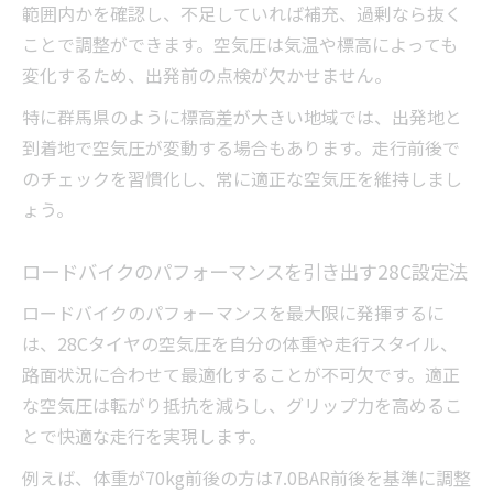
範囲内かを確認し、不足していれば補充、過剰なら抜く
ことで調整ができます。空気圧は気温や標高によっても
変化するため、出発前の点検が欠かせません。
特に群馬県のように標高差が大きい地域では、出発地と
到着地で空気圧が変動する場合もあります。走行前後で
のチェックを習慣化し、常に適正な空気圧を維持しまし
ょう。
ロードバイクのパフォーマンスを引き出す28C設定法
ロードバイクのパフォーマンスを最大限に発揮するに
は、28Cタイヤの空気圧を自分の体重や走行スタイル、
路面状況に合わせて最適化することが不可欠です。適正
な空気圧は転がり抵抗を減らし、グリップ力を高めるこ
とで快適な走行を実現します。
例えば、体重が70kg前後の方は7.0BAR前後を基準に調整