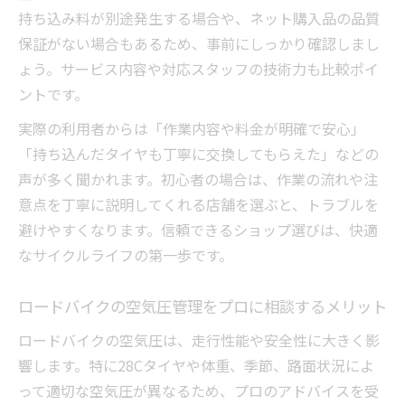
持ち込み料が別途発生する場合や、ネット購入品の品質
保証がない場合もあるため、事前にしっかり確認しまし
ょう。サービス内容や対応スタッフの技術力も比較ポイ
ントです。
実際の利用者からは「作業内容や料金が明確で安心」
「持ち込んだタイヤも丁寧に交換してもらえた」などの
声が多く聞かれます。初心者の場合は、作業の流れや注
意点を丁寧に説明してくれる店舗を選ぶと、トラブルを
避けやすくなります。信頼できるショップ選びは、快適
なサイクルライフの第一歩です。
ロードバイクの空気圧管理をプロに相談するメリット
ロードバイクの空気圧は、走行性能や安全性に大きく影
響します。特に28Cタイヤや体重、季節、路面状況によ
って適切な空気圧が異なるため、プロのアドバイスを受