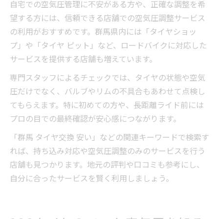
自宅での空気圧管理に不安がある方や、正確な調整を希
望する方には、信頼できる店舗での空気圧調整サービス
の利用がおすすめです。群馬県内には「タイヤショッ
プ」や「タイヤ ピット」など、ロードバイクに対応した
サービスを提供する店舗も増えています。
専門スタッフによるチェックでは、タイヤの状態や空気
圧だけでなく、バルブやリムの不具合もあわせて点検し
てもらえます。特に初めての方や、長距離ライド前には
プロの目での最終確認が安心感につながります。
「群馬 タイヤ交換 安い」などの関連キーワードで検索す
れば、持ち込み対応や空気圧調整のみのサービスを行う
店舗も見つかります。地元の評判や口コミも参考にし、
自分に合ったサービスを賢く利用しましょう。