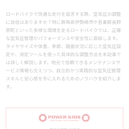
ロードバイクで快適な走行を追求する際、空気圧の調整
に自信はありますか？特に群馬県伊勢崎市や吾妻郡長野
原町といった多様な環境を走るロードバイクでは、正確
な空気圧管理がパフォーマンスや安全性に直結します。
タイヤサイズや体重、季節、路面状況に応じた空気圧設
定や、測定ツールを使った具体的な調整方法を本記事で
は詳しく解説します。地元で信頼できるメンテナンスサ
ービス情報も交えつつ、自立的かつ実践的な空気圧管理
スキルと安心感を手に入れるためのノウハウを紹介しま
す。