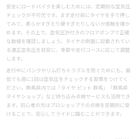
安全にロードバイクを楽しむためには、定期的な空気圧
チェックが不可欠です。まず走行前にタイヤを手で押し
てみて、柔らかすぎたり硬すぎたりしないか感触を確か
めます。その上で、空気圧計付きのフロアポンプで正確
な数値を確認しましょう。タイヤの側面に記載されてい
る適正空気圧を目安に、季節や走行コースに応じて調整
します。
走行中にパンクやリム打ちトラブルを防ぐためにも、最
低でも週に1回は空気圧をチェックする習慣をつけてく
ださい。群馬県内では「タイヤ ピット 群馬」「群馬県
タイヤショップ」など持ち込み点検サービスも活用でき
ます。初心者の方はプロショップでの点検を定期的に受
けることで、安心してライドに臨むことができます。