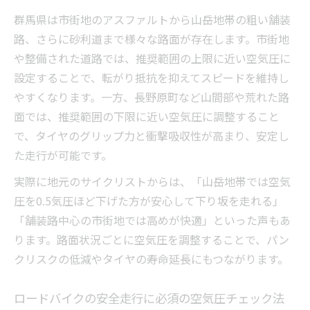
ック
群馬県は市街地のアスファルトから山岳地帯の粗い舗装
気温や天候変化に適応するロードバイクの
路、さらに砂利道まで様々な路面が存在します。市街地
管理法
や整備された道路では、推奨範囲の上限に近い空気圧に
設定することで、転がり抵抗を抑えてスピードを維持し
長距離走行で疲れにくい空気圧設定のポイ
やすくなります。一方、長野原町など山間部や荒れた路
ント
面では、推奨範囲の下限に近い空気圧に調整すること
ロードバイクの空気圧管理で安全性と快適
で、タイヤのグリップ力と衝撃吸収性が高まり、安定し
性を両立
た走行が可能です。
実際に地元のサイクリストからは、「山岳地帯では空気
圧を0.5気圧ほど下げた方が安心して下り坂を走れる」
「舗装路中心の市街地では高めが快適」といった声もあ
ります。路面状況ごとに空気圧を調整することで、パン
クリスクの低減やタイヤの寿命延長にもつながります。
ロードバイクの安全走行に必須の空気圧チェック法