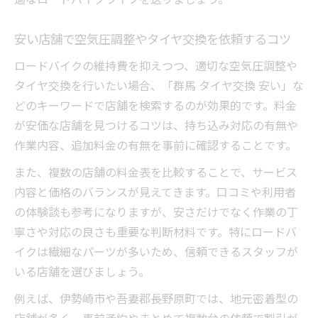
安い店舗で空気圧調整やタイヤ交換を依頼するコツ
ロードバイクの維持費を抑えつつ、適切な空気圧調整や
タイヤ交換を行いたい場合、「群馬 タイヤ交換 安い」な
どのキーワードで店舗を検索するのが効果的です。料金
が安価な店舗を見つけるコツは、持ち込み対応の有無や
作業内容、追加料金の有無を事前に確認することです。
また、複数の店舗の料金表を比較することで、サービス
内容と価格のバランスが見えてきます。口コミや利用者
の体験談も参考になりますが、安さだけでなく作業の丁
寧さや対応の良さも重要な判断材料です。特にロードバ
イクは繊細なパーツが多いため、信頼できるスタッフが
いる店舗を選びましょう。
例えば、伊勢崎市や吾妻郡長野原町では、地元密着型の