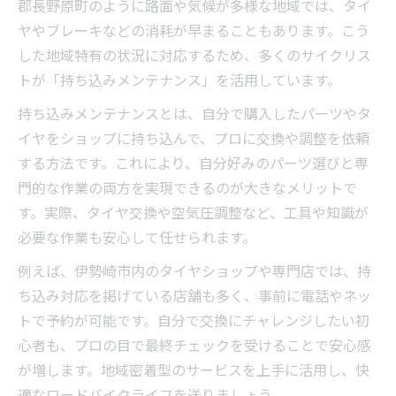
郡長野原町のように路面や気候が多様な地域では、タイ
ヤやブレーキなどの消耗が早まることもあります。こう
した地域特有の状況に対応するため、多くのサイクリス
トが「持ち込みメンテナンス」を活用しています。
持ち込みメンテナンスとは、自分で購入したパーツやタ
イヤをショップに持ち込んで、プロに交換や調整を依頼
する方法です。これにより、自分好みのパーツ選びと専
門的な作業の両方を実現できるのが大きなメリットで
す。実際、タイヤ交換や空気圧調整など、工具や知識が
必要な作業も安心して任せられます。
例えば、伊勢崎市内のタイヤショップや専門店では、持
ち込み対応を掲げている店舗も多く、事前に電話やネッ
トで予約が可能です。自分で交換にチャレンジしたい初
心者も、プロの目で最終チェックを受けることで安心感
が増します。地域密着型のサービスを上手に活用し、快
適なロードバイクライフを送りましょう。