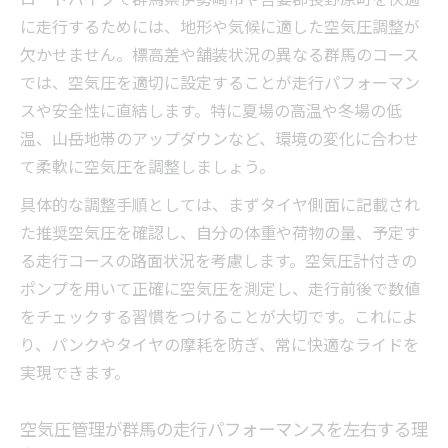
を実現
に走行するためには、地形や気候に適した空気圧調整が
空気圧調整とタイヤ寿命延長の関係とは
欠かせません。標高差や舗装状況の異なる群馬のコース
ロードバイクで体重や路面別に空気圧を微
では、空気圧を適切に設定することが走行パフォーマン
調整する方法
スや安全性に直結します。特に夏場の高温や冬場の低
タイヤ側面記載の空気圧を正しく読み解く
温、山岳地帯のアップダウンなど、環境の変化に合わせ
ポイント
て柔軟に空気圧を調整しましょう。
信頼できる店舗での空気圧調整サービス活
具体的な調整手順としては、まずタイヤ側面に記載され
用法
た推奨空気圧を確認し、自分の体重や荷物の量、予定す
28Cタイヤのベスト空気圧を知る方法
る走行コースの路面状況を考慮します。空気圧計付きの
ロードバイク用28Cタイヤに適した空気圧の
ポンプを用いて正確に空気圧を測定し、走行前後で数値
見極め方
をチェックする習慣をつけることが大切です。これによ
28Cタイヤの推奨空気圧を簡単に確認する手
り、パンクやタイヤの摩耗を防ぎ、常に快適なライドを
順
実現できます。
ロードバイクのパフォーマンスを引き出す
空気圧管理が群馬の走行パフォーマンスを左右する理
28C設定法