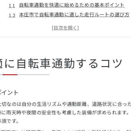
自転車通勤を快適に始めるための基本ポイント
本庄市で自転車通勤に適した走行ルートの選び方
自転車通勤で気をつけたい安全対策と準備方法
本庄市における自転車通勤のメリットを徹底解説
快適な自転車通勤を実現する生活リズムの工夫
自転車通勤を始めるなら本庄市の利点を知ろう
適に自転車通勤するコツ
本庄市で自転車通勤が選ばれる理由とは何か
自転車通勤に最適な本庄市の環境特徴
本庄市の自転車通勤に役立つ周辺施設の活用法
ポイント
自転車通勤が健康や時間効率に与える影響
本庄市で自転車通勤を始める際の注意点
大切なのは自分の生活リズムや通勤距離、道路状況に合っ
通勤に適した本庄市の自転車駐輪場事情
特に雨天時や夜間の安全性も考慮した装備が求められます
本庄市で利用できる主な自転車駐輪場の種類
必須です。
自転車通勤者が注目すべき駐輪場の選び方