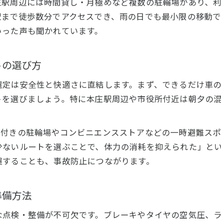
庄駅周辺には時間貸し・月極めなど複数の駐輪場があり、
駐輪場の利用条件と本庄市でのチェックポイント
駅まで徒歩数分でアクセスでき、雨の日でも最小限の移動
いった声も聞かれています。
本庄市で知っておきたい駐輪場の混雑傾向
自転車の安全確保に役立つ駐輪場の活用法
トの選び方
本庄市で安心して自転車を停めるポイント
自転車通勤に安心な駐輪場を選ぶ基準
選定は安全性と快適さに直結します。まず、できるだけ車
本庄市で自転車を安全に管理するための工夫
トを選びましょう。特に本庄駅周辺や市役所付近は朝夕の
防犯対策が充実した駐輪場の特徴とは
自転車の盗難防止に有効なポイント紹介
根付きの駐輪場やコンビニエンスストアなどの一時避難ス
本庄市で快適な自転車保管場所の探し方
少ないルートを選ぶことで、体力の消耗を抑えられた」と
握することも、事故防止につながります。
混雑回避に役立つ自転車通勤の工夫
自転車通勤で混雑を避けるための時間帯の工夫
準備方法
本庄市で混雑時に使える駐輪場の見つけ方
自転車通勤時の代替ルート選択法を考えよう
な点検・整備が不可欠です。ブレーキやタイヤの空気圧、