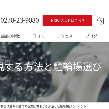
0270-23-9080
お問い合わせはこちら
当店の特徴
口コミ
アクセス
ブログ
ロードバイク
コラム
現する方法と駐輪場選び
メンテナンス
フィッティング
オーバーホール
トレーニング
通勤を埼玉県本庄市で快適に実現する方法と駐輪場選びのポイント