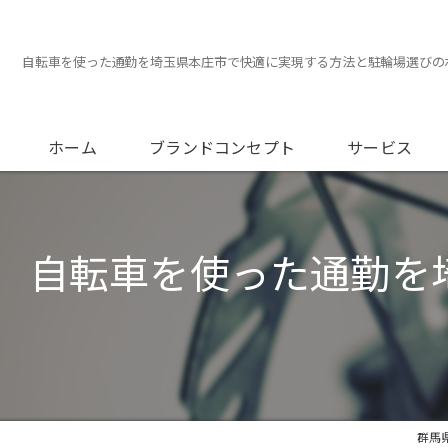
自転車を使った通勤を埼玉県本庄市で快適に実現する方法と駐輪場選びの
ホーム
ブランドコンセプト
サービス
メンテナンスに
自転車を使った通勤を
オーバーホール
フィッティング
群馬県