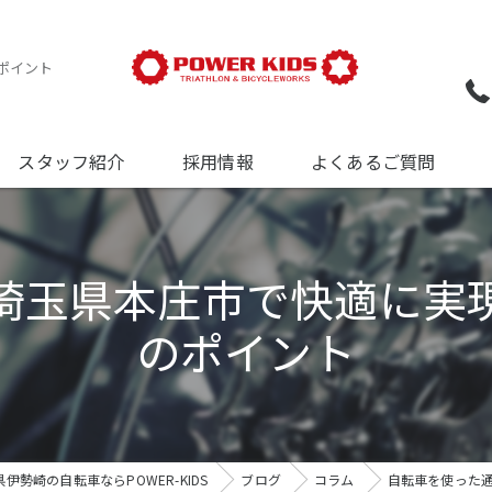
ポイント
スタッフ紹介
採用情報
よくあるご質問
ついて
埼玉県本庄市で快適に実
について
のポイント
について
伊勢崎の自転車ならPOWER-KIDS
ブログ
コラム
自転車を使った