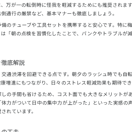
混雑を避けるための自転車通勤術を伝授
は、万が一の転倒時に怪我を軽減するためにも推奨されま
本庄市で快適に通勤するための情報収集のコツ
右側通行の厳禁など、基本マナーも徹底しましょう。
本庄市の自転車通勤は時間管理が鍵となる
予備のチューブや工具セットを携帯すると安心です。特に
自転車通勤と時間管理を両立させるコツ
らは「朝の点検を習慣化したことで、パンクやトラブルが
本庄市で効率よく自転車通勤する時間配分法
通勤スケジュールに合わせた自転車利用計画
を徹底解説
急な予定変更にも強い自転車通勤の柔軟性
自転車通勤に必要な日々の時間管理術
、交通渋滞を回避できる点です。朝夕のラッシュ時でも自
お問い合わせはこちら
お問い合わせはこちら
健康増進にもつながり、日々のストレス軽減効果も期待でき
探しの手間も省けるため、コスト面でも大きなメリットが
「体力がついて日中の集中力が上がった」といった実感の
奨されています。
ムの工夫