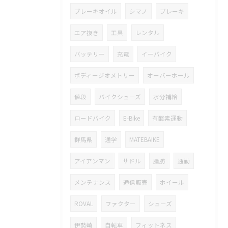
ブレーキオイル
シマノ
ブレーキ
エア抜き
工具
レンタル
バッテリー
充電
イーバイク
ボディージオメトリー
オーバーホール
値段
バイクシューズ
水分補給
ロードバイク
E-Bike
有酸素運動
群馬県
通学
MATEBAIKE
アイアンマン
サドル
脂肪
通勤
メンテナンス
通信販売
ホイール
ROVAL
ファクター
シューズ
伊勢崎
自転車
フィットネス