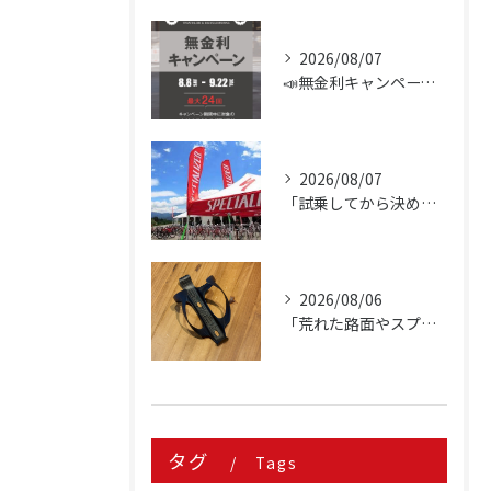
お問い合わせはこちら
お問い合わせはこちら
2026/08/07
📣無金利キャンペーン開催決定‼️
2026/08/07
「試乗してから決める。」 それがPOWER-KIDSの一番大切にしていることです。
2026/08/06
「荒れた路面やスプリントでボトルが飛んでヒヤッとしたこと、あ...
タグ
Tags