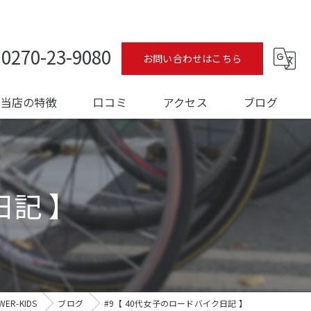
0270-23-9080
お問い合わせはこちら
当店の特徴
口コミ
アクセス
ブログ
ロードバイク
コラム
メンテナンス
日記 】
フィッティング
オーバーホール
トレーニング
R-KIDS
ブログ
#9【 40代女子のロードバイク日記 】