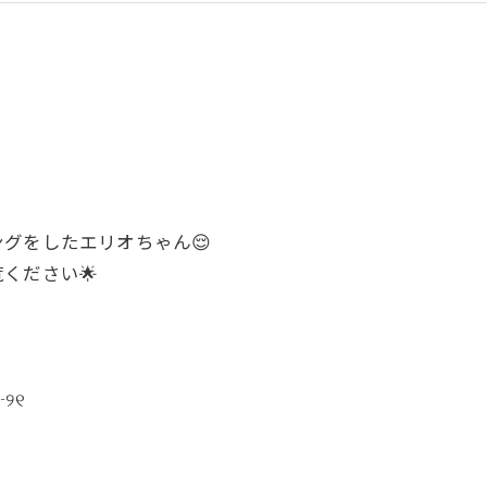
グをしたエリオちゃん😌
ください🌟
୨୧