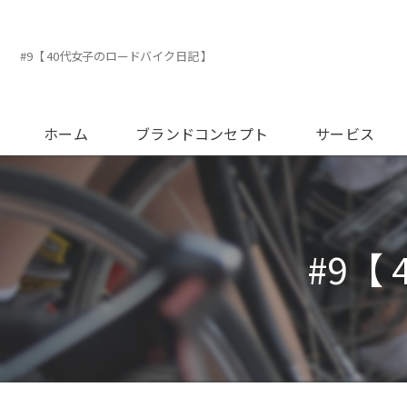
#9【 40代女子のロードバイク日記 】
ホーム
ブランドコンセプト
サービス
メンテナンスに
オーバーホール
#9【
フィッティング