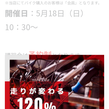
※当店にてバイク購入のお客様は「会員」となります。
開催日
：5月18日（日）
10：30～
予約制
講習会は
となります。
027-023-9080
ご希望の方は
☎
も
✉
isesaki@power-
しくは
kids.co.jp
にてご予約の程、よろ