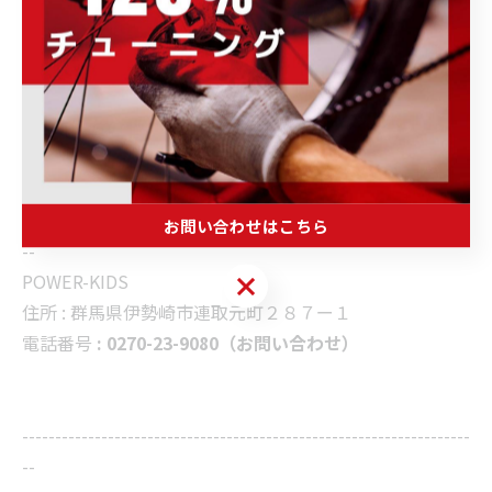
しくお願い致します。
皆様のご参加を心よりお待ちしており
ます♪
--------------------------------------------------------------------
お問い合わせはこちら
--
お問い合わせはこちら
POWER-KIDS
住所 :
群馬県伊勢崎市連取元町２８７ー１
電話番号
: 0270-23-9080（お問い合わせ）
--------------------------------------------------------------------
--