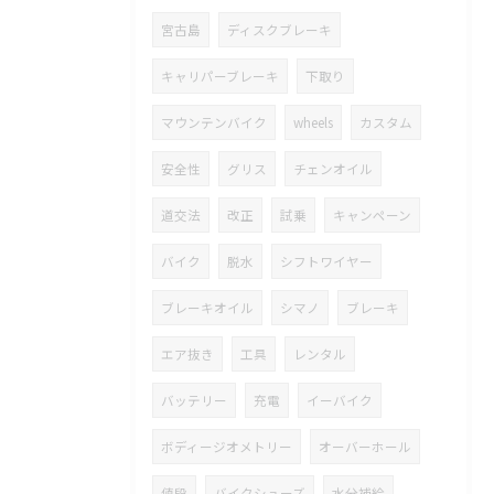
宮古島
ディスクブレーキ
キャリパーブレーキ
下取り
マウンテンバイク
wheels
カスタム
安全性
グリス
チェンオイル
道交法
改正
試乗
キャンペーン
バイク
脱水
シフトワイヤー
ブレーキオイル
シマノ
ブレーキ
エア抜き
工具
レンタル
バッテリー
充電
イーバイク
ボディージオメトリー
オーバーホール
値段
バイクシューズ
水分補給