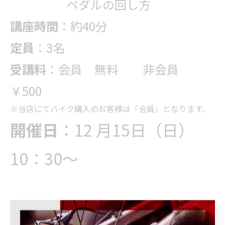
ペダルの回し方
講座時間
：約40分
定員
：3名
受講料
：会員 無料 非会員
￥500
※当店にてバイク購入のお客様は「会員」となります。
開催日
：12 月15日（日）
10：30～
講習会は
予約制
となりま