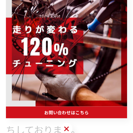
す。
ご希望の方は、電話027-
023-9080もしくはメール
isesaki@power-kids.co.jp
にてご予約の程、よろしく
お願い致します。
皆様のご参加を心よりお待
お問い合わせはこちら
ちしております。
お問い合わせはこちら