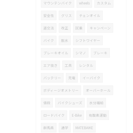
マウンテンバイク
wheels
カスタム
安全性
グリス
チェンオイル
道交法
改正
試乗
キャンペーン
バイク
脱水
シフトワイヤー
ブレーキオイル
シマノ
ブレーキ
エア抜き
工具
レンタル
バッテリー
充電
イーバイク
ボディージオメトリー
オーバーホール
値段
バイクシューズ
水分補給
ロードバイク
E-Bike
有酸素運動
群馬県
通学
MATEBAIKE