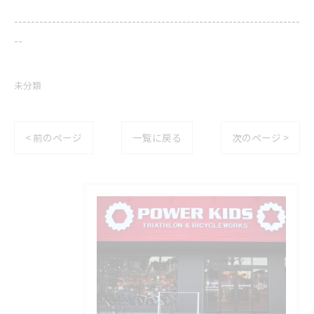
--------------------------------------------------------------------
--
未分類
< 前のページ
一覧に戻る
次のページ >