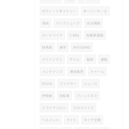
ボディージオメトリー
オーバーホール
値段
バイクシューズ
水分補給
ロードバイク
E-Bike
有酸素運動
群馬県
通学
MATEBAIKE
アイアンマン
サドル
脂肪
通勤
メンテナンス
通信販売
ホイール
ROVAL
ファクター
シューズ
伊勢崎
自転車
フィットネス
トライアスロン
クロスバイク
ヘルメット
ライト
タイヤ交換