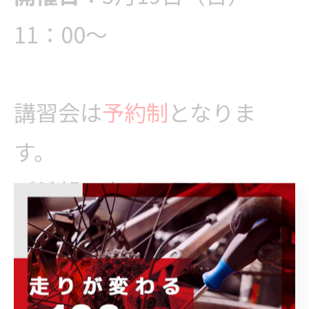
11：00～
講習会は
予約制
となりま
す。
ご希望の方は、電話027-
023-9080もしくはメール
isesaki@power-kids.co.jp
にてご予約の程、よろしく