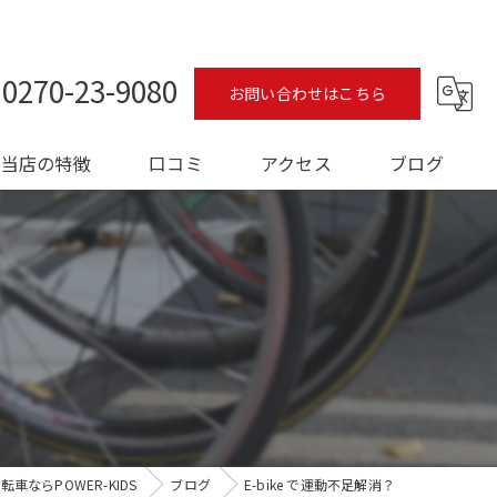
0270-23-9080
お問い合わせはこちら
当店の特徴
口コミ
アクセス
ブログ
ロードバイク
コラム
メンテナンス
？
フィッティング
オーバーホール
トレーニング
車ならPOWER-KIDS
ブログ
E-bike で運動不足解消？