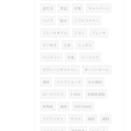
道交法
改正
試乗
キャンペーン
バイク
脱水
シフトワイヤー
ブレーキオイル
シマノ
ブレーキ
エア抜き
工具
レンタル
バッテリー
充電
イーバイク
ボディージオメトリー
オーバーホール
値段
バイクシューズ
水分補給
ロードバイク
E-Bike
有酸素運動
群馬県
通学
MATEBAIKE
アイアンマン
サドル
脂肪
通勤