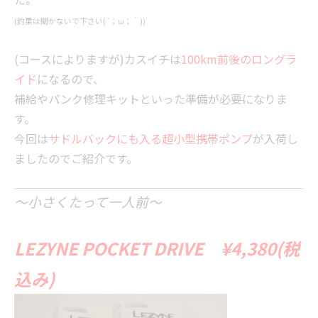
(釣果は聞かないで下さい(´；ω；｀))
(コースによりますが)カスイチは
100km前後のロングラ
イド
になるので、
補給やパンク修理キットといった準備が必要になりま
す。
今回は
サドルバックにも入る超小型携帯ポンプ
が入荷し
ましたのでご紹介です。
～小さくたって一人前～
LEZYNE POCKET DRIVE ¥4,380(税
込み)