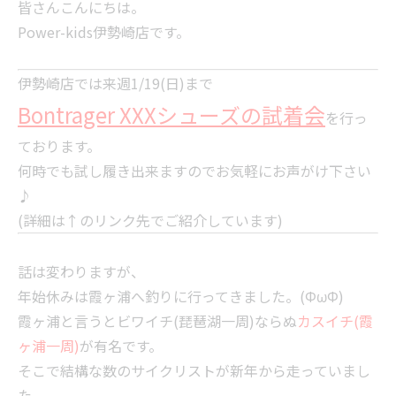
皆さんこんにちは。
Power-kids伊勢崎店です。
伊勢崎店では来週1/19(日)まで
Bontrager XXXシューズの試着会
を行っ
ております。
何時でも試し履き出来ますのでお気軽にお声がけ下さい
♪
(詳細は↑のリンク先でご紹介しています)
話は変わりますが、
年始休みは霞ヶ浦へ釣りに行ってきました。(ΦωΦ)
霞ヶ浦と言うとビワイチ(琵琶湖一周)ならぬ
カスイチ(霞
ヶ浦一周)
が有名です。
そこで結構な数のサイクリストが新年から走っていまし
た。