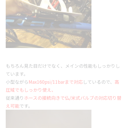
もちろん見た目だけでなく、メインの性能もしっかりし
ています。
小型ながら
Max160psi/11barまで対応
しているので、
高
圧域でもしっかり使え、
従来通り
ホースの接続向きで仏/米式バルブの対応切り替
え可能
です。